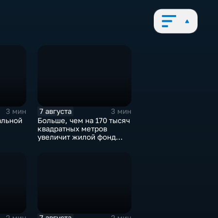
7 августа
3 мин
3 мин
альной
Больше, чем на 170 тысяч
я
квадратных метров
увеличит жилой фонд
Курска группа компаний
ИНСТЕП
7 августа
2 мин
2 мин