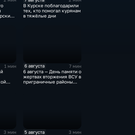
го
В Курске поблагодарили
л
тех, кто помогал курянам
урских
в тяжёлые дни
6 августа
1 мин
7 мин
ий
6 августа — День памяти о
жертвах вторжения ВСУ в
кой
приграничные районы
Курской области
5 августа
3 мин
3 мин