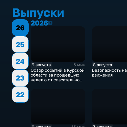
Выпуски
2026
2026
26
25
24
9 августа
8 августа
5 мин
Обзор событий в Курской
Безопасность н
области за прошедшую
движения
23
неделю от спасательного
ведомства
22
9 августа
7 августа
15 мин