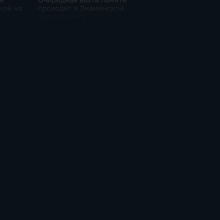
кой на
проходит в Знаменской
роще Курска