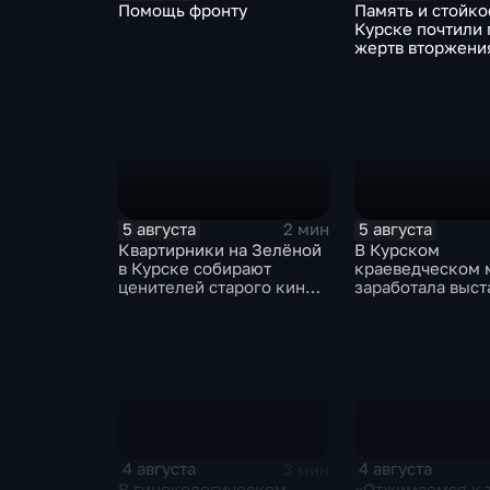
Помощь фронту
Память и стойкос
Курске почтили 
жертв вторжени
5 августа
5 августа
2 мин
Квартирники на Зелёной
В Курском
в Курске собирают
краеведческом 
ценителей старого кино
заработала выст
уже 8 лет
керамических и
традиционных н
нашего края
4 августа
4 августа
3 мин
В гинекологическом
«Отжимаемся к 