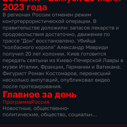
2023 года
В регионах России отменен режим
контртеррористической операции. В
правительстве доложили: запасов лекарств и
продовольствия достаточно, движение по
трассе "Дон" восстановлено. Убийца
"колбасного короля" Александр Мавриди
получил 20 лет колонии. Киев готовится
передать святыни из Киево-Печерской Лавры в
музеи Италии, Франции, Германии и Ватикана.
Фигурист Роман Костомаров, перенесший
несколько ампутаций, опубликовал видео
после протезирования.
Главное за день
Программа
Россия
Новостные
,
общественно-
политические
,
общество
,
социально-
экономические
,
4 сезона, 1304 выпуска