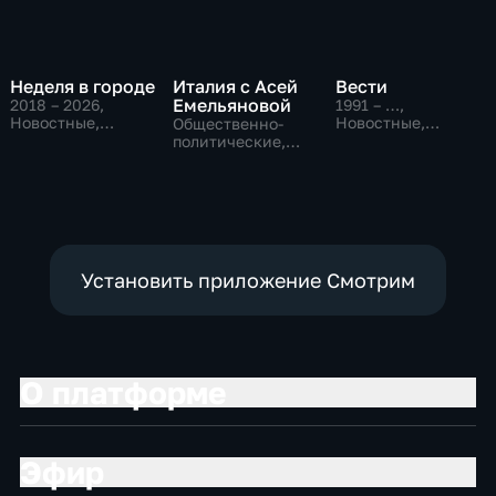
Неделя в городе
Италия с Асей
Вести
Емельяновой
2018 – 2026
,
1991 – …
,
Новостные,
Новостные,
Общественно-
Общество,
Общественно-
политические,
общественно-
политические,
Общество,
политические
социально-
новостные
экономические
Установить приложение Смотрим
О платформе
Эфир