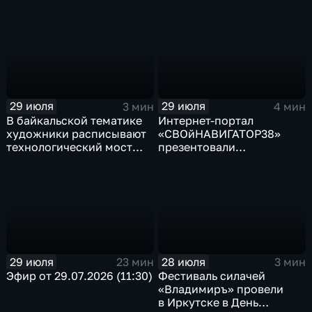
правительства Иркутской
осадков
области Наталья
Дикусарова
29 июля
29 июля
3 мин
4 мин
В байкальской тематике
Интернет-портал
художники расписывают
«СВОйНАВИГАТОР38»
технологический мост
презентовали
через реку Ушаковку
в правительстве
в Иркутске
Иркутской области
29 июля
28 июля
23 мин
3 мин
Эфир от 29.07.2026 (11:30)
Фестиваль силачей
«Владимиръ» провели
в Иркутске в День