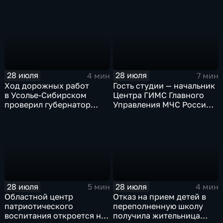
Крещения Руси
28 июля
28 июля
4 мин
7 мин
Ход дорожных работ
Гость студии — начальник
в Усолье-Сибирском
Центра ГИМС Главного
проверил губернатор
Управления МЧС России
Иркутской области
по Иркутской области
Андрей Карепов
28 июля
28 июля
5 мин
4 мин
Областной центр
Отказ на прием детей в
патриотического
переполненную школу
воспитания откроется на
получила жительница