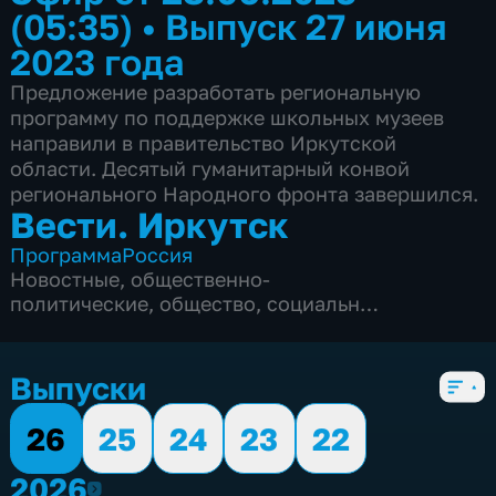
(05:35)
•
Выпуск 27 июня
2023 года
Предложение разработать региональную
программу по поддержке школьных музеев
направили в правительство Иркутской
области. Десятый гуманитарный конвой
регионального Народного фронта завершился.
Вести. Иркутск
Программа
Россия
Новостные
,
общественно-
политические
,
общество
,
социально-
экономические
,
5 сезонов, 5528 выпусков
Выпуски
26
25
24
23
22
2026
2026