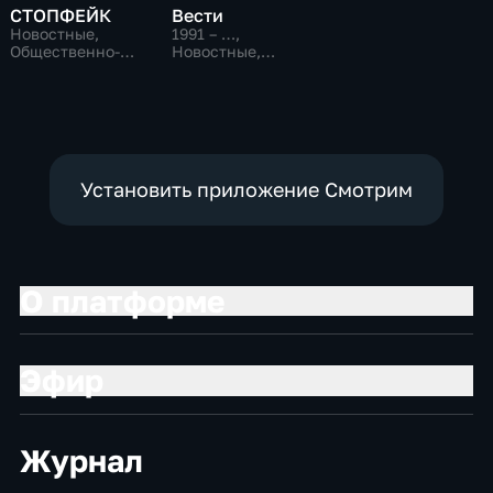
СТОПФЕЙК
Вести
Новостные,
1991 – …
,
Общественно-
Новостные,
политические,
Общественно-
общество
политические,
социально-
экономические
Установить приложение Смотрим
О платформе
Эфир
Журнал