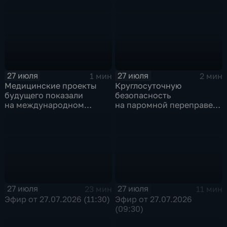
сегодня в Иркутске
задержали в Иркутске
27 июля
27 июля
1 мин
2 мин
Медицинские проекты
Круглосуточную
будущего показали
безопасность
на международном
на паромной переправе
конгрессе роботической
к острову Ольхон в разгар
хирургии
туристического сезона
обеспечивают
сотрудники ОМОН
Росгвардии
27 июля
27 июля
23 мин
11 мин
Эфир от 27.07.2026 (11:30)
Эфир от 27.07.2026
(09:30)