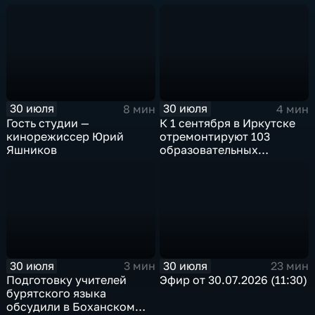
и губернатор Игорь
в архитектурно-
Кобзев встретились
этнографическом музее
в Иркутске
«Тальцы»
30 июля
30 июля
8 мин
4 мин
Гость студии —
К 1 сентября в Иркутске
кинорежиссер Юрий
отремонтируют 103
Яшников
образовательных
учреждения
30 июля
30 июля
3 мин
23 мин
Подготовку учителей
Эфир от 30.07.2026 (11:30)
бурятского языка
обсудили в Боханском