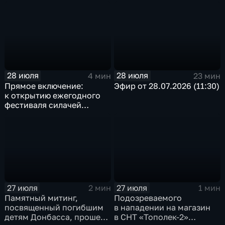
базе иркутского Дома
Грановщины Ольга Джура
офицеров
28 июля
28 июля
4 мин
23 мин
Прямое включение:
Эфир от 28.07.2026 (11:30)
к открытию ежегодного
фестиваля силачей
«Владимиръ» в эти
минуты готовятся
на территории
Каштаковской рощи
в предместье Рабочее
27 июля
27 июля
2 мин
1 мин
Памятный митинг,
Подозреваемого
посвященный погибшим
в нападении на магазин
детям Донбасса, прошел
в СНТ «Тополек-2»