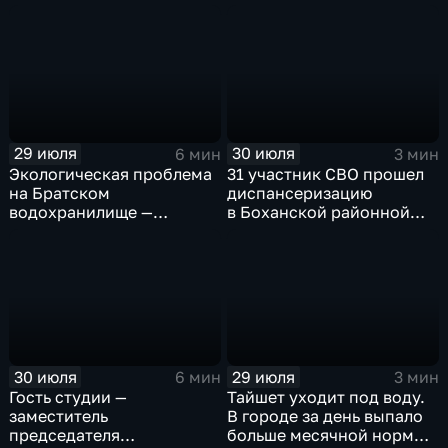
педагогическом
колледже
29 июля
30 июля
6 мин
3 мин
Экологическая проблема
31 участник СВО прошел
на Братском
диспансеризацию
водохранилище —
в Боханской районной
нашествие бакланов
больнице
привело к падению улова
рыбы
30 июля
29 июля
6 мин
3 мин
Гость студии —
Тайшет уходит под воду.
заместитель
В городе за день выпало
председателя
больше месячной нормы