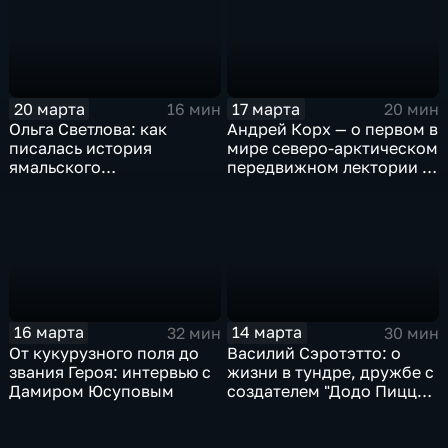
20 марта
17 марта
16 мин
20 мин
Ольга Светлова: как
Андрей Корх — о первом в
писалась история
мире северо-арктическом
ямальского
передвижном лектории и
подразделения
миражах в белоснежных
Росгвардии
пустынях
16 марта
14 марта
32 мин
30 мин
От кукурузного поля до
Василий Сэротэтто: о
звания Героя: интервью с
жизни в тундре, дружбе с
Дамиром Юсуповым
создателем "Додо Пиццы"
и секретах качественного
мяса