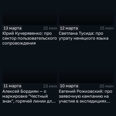
13 марта
12 марта
22 мин
15 мин
Юрий Кучерявенко: про
Светлана Тусида: про
сектор пользовательского
утрату ненецкого языка
сопровождения
11 марта
10 марта
23 мин
20 мин
Алексей Бордиян — о
Евгений Рожковский: про
маркировке "Честный
заявочную кампанию на
знак", горячей линии для
участие в экспедициях
потребителей и правилах
"Зеленой Арктики"
покупок на
маркетплейсах