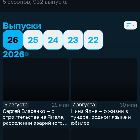
5 сезонов, 932 выпуска
Выпуски
26
25
24
23
22
2026
2026
9 августа
7 августа
29 мин
30 мин
Сергей Власенко — о
Нина Ядне — о жизни в
строительстве на Ямале,
тундре, родном языке и
расселении аварийного
юбилее
жилья и помощи
Волновахе