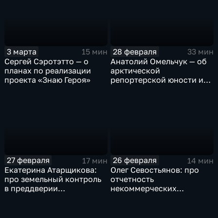
3 марта
28 февраля
15 мин
33 мин
Сергей Сэротэтто — о
Анатолий Омельчук — об
планах по реализации
арктической
проекта «Знаю Героя»
репортерской юности и
героях своих книг
27 февраля
26 февраля
17 мин
14 мин
Екатерина Атарщикова:
Олег Севостьянов: про
про земельный контроль
отчетность
в преддверии
некоммерческих
строительного сезона на
организаций
Ямале