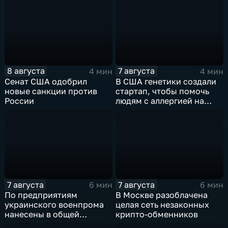
8 августа
7 августа
4 мин
4 мин
Сенат США одобрил
В США генетики создали
новые санкции против
стартап, чтобы помочь
России
людям с аллергией на
собак
7 августа
7 августа
6 мин
6 мин
По предприятиям
В Москве разоблачена
украинского военпрома
целая сеть незаконных
нанесены в общей
крипто-обменников
сложности более 10-ти