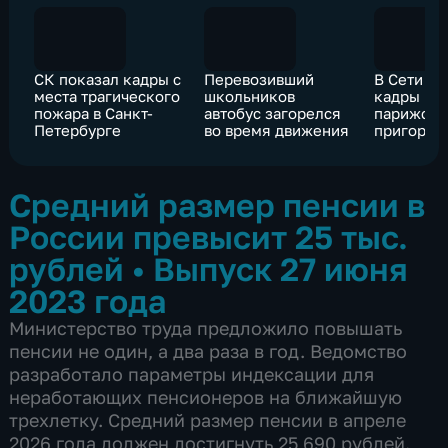
СК показал кадры с
Перевозивший
В Сети п
места трагического
школьников
кадры по
пожара в Санкт-
автобус загорелся
парижски
Петербурге
во время движения
пригород
Средний размер пенсии в
России превысит 25 тыс.
рублей
•
Выпуск 27 июня
2023 года
Министерство труда предложило повышать
пенсии не один, а два раза в год. Ведомство
разработало параметры индексации для
неработающих пенсионеров на ближайшую
трехлетку. Средний размер пенсии в апреле
2026 года должен достигнуть 25 690 рублей.