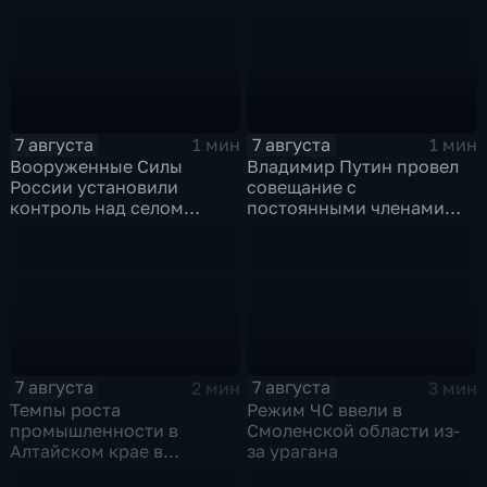
7 августа
7 августа
1 мин
1 мин
Вооруженные Силы
Владимир Путин провел
России установили
совещание с
контроль над селом
постоянными членами
Анискино в Харьковской
Совета безопасности
области
России
7 августа
7 августа
2 мин
3 мин
Темпы роста
Режим ЧС ввели в
промышленности в
Смоленской области из-
Алтайском крае в
за урагана
нынешнем году уже выше