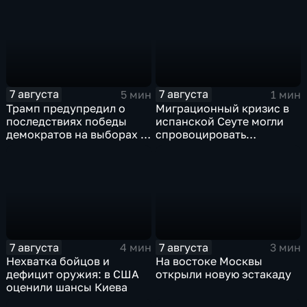
Навроцкого
7 августа
7 августа
5 мин
1 мин
Трамп предупредил о
Миграционный кризис в
последствиях победы
испанской Сеуте могли
демократов на выборах в
спровоцировать
Сенат.
спецслужбы Израиля
7 августа
7 августа
4 мин
3 мин
Нехватка бойцов и
На востоке Москвы
дефицит оружия: в США
открыли новую эстакаду
оценили шансы Киева