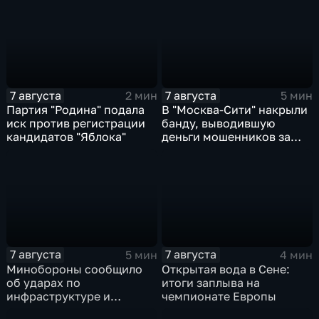
7 августа
7 августа
2 мин
5 мин
Партия "Родина" подала
В "Москва‑Сити" накрыли
иск против регистрации
банду, выводившую
кандидатов "Яблока"
деньги мошенников за
рубеж
7 августа
7 августа
5 мин
4 мин
Минобороны сообщило
Открытая вода в Сене:
об ударах по
итоги заплыва на
инфраструктуре и
чемпионате Европы
военной технике ВСУ