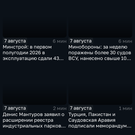
выставка
7 августа
7 августа
6 мин
6 мин
Минстрой: в первом
Минобороны: за неделю
полугодии 2026 в
поражены более 30 судов
эксплуатацию сдали 43
ВСУ, нанесено свыше 10
миллиона "квадратов"
ударов по ключевым
объектам
7 августа
7 августа
2 мин
1 мин
Денис Мантуров заявил о
Турция, Пакистан и
расширении реестра
Саудовская Аравия
индустриальных парков в
подписали меморандум о
Ярославской области
коллективной обороне