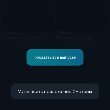
среднего
7 августа
7 августа
1 мин
6 мин
Губернатор Курской
Российские хакеры
области встретился с
нашли подтверждение
добровольцами, которые
участия НАТО в ударах по
помогали пострадавшим
России
от вторжения ВСУ
Показать все выпуски
жителям приграничья
Установить приложение Смотрим