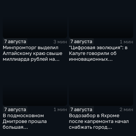
7 августа
7 августа
3 мин
1 мин
Минпромторг выделил
"Цифровая эволюция": в
Алтайскому краю свыше
Калуге говорили об
миллиарда рублей на
инновационных
промразвитие
IT‑проектах
7 августа
7 августа
1 мин
2 мин
В подмосковном
Водозабор в Яхроме
Дмитрове прошла
после капремонта начал
большая
снабжать город
агропромышленная
качественной водой