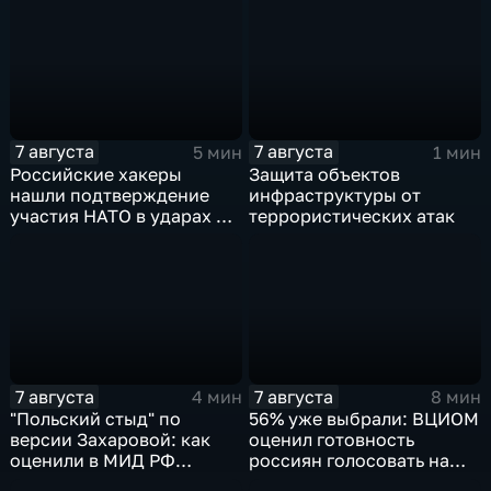
массированных и
групповых ударов
7 августа
7 августа
5 мин
1 мин
Российские хакеры
Защита объектов
нашли подтверждение
инфраструктуры от
участия НАТО в ударах по
террористических атак
России
7 августа
7 августа
4 мин
8 мин
"Польский стыд" по
56% уже выбрали: ВЦИОМ
версии Захаровой: как
оценил готовность
оценили в МИД РФ
россиян голосовать на
скандальную речь
выборах в Госдуму