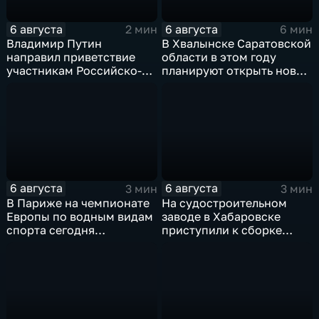
6 августа
6 августа
2 мин
6 мин
Владимир Путин
В Хвалынске Саратовской
направил приветствие
области в этом году
участникам Российско-
планируют открыть новую
киргизского
больницу
экономического форума
и Российско-киргизской
межрегиональной
конференции
6 августа
6 августа
3 мин
3 мин
В Париже на чемпионате
На судостроительном
Европы по водным видам
заводе в Хабаровске
спорта сегодня
приступили к сборке
завершаются
дебаркадеров
выступления по прыжкам
в воду