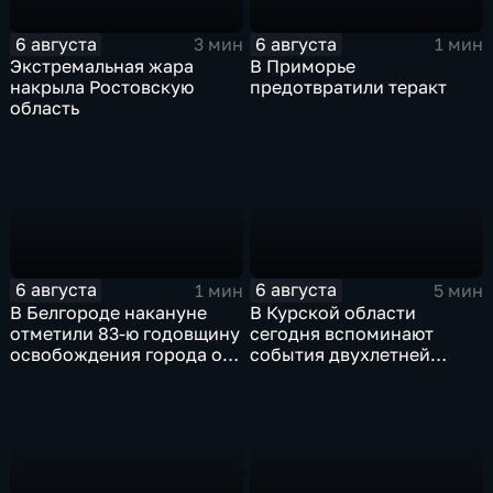
6 августа
6 августа
3 мин
1 мин
Экстремальная жара
В Приморье
накрыла Ростовскую
предотвратили теракт
область
6 августа
6 августа
1 мин
5 мин
В Белгороде накануне
В Курской области
отметили 83-ю годовщину
сегодня вспоминают
освобождения города от
события двухлетней
немецко-фашистских
давности
захватчиков