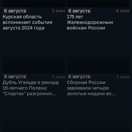
6 августа
6 августа
1 мин
4 мин
Курская область
175 лет
вспоминает события
Железнодорожным
августа 2024 года
войскам России
6 августа
6 августа
1 мин
1 мин
Дубль Угальде и рекорд
Сборная России
16-летнего Полеха:
завоевала четыре
"Спартак" разгромил
золотые медали во
"Оренбург" в Кубке
второй день КМ по
России
зимнему плаванию