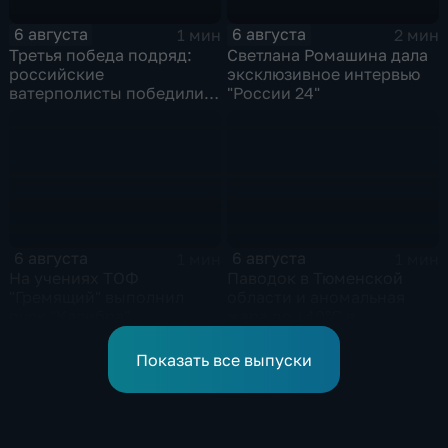
6 августа
6 августа
1 мин
2 мин
Третья победа подряд:
Светлана Ромашина дала
российские
эксклюзивное интервью
ватерполисты победили
"России 24"
Черногорию на
юниорском чемпионате
мира
6 августа
6 августа
1 мин
1 мин
На учениях ТОФ
Паводок в Тюменской
"Гремящий" выполнил
области и аномальная
пуск "Калибра"
жара до +40°C в
Ростовской
Показать все выпуски