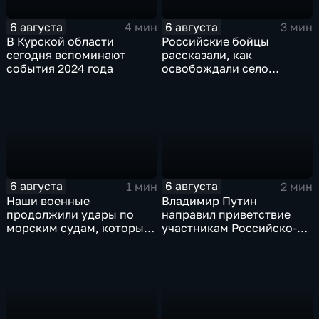
6 августа
6 августа
4 мин
3 мин
В Курской области
Российские бойцы
сегодня вспоминают
рассказали, как
события 2024 года
освобождали село
Зарница в Запорожской
области
6 августа
6 августа
1 мин
2 мин
Наши военные
Владимир Путин
продолжили удары по
направил приветствие
морским судам, которые
участникам Российско-
перевозят военные грузы
киргизского
экономического форума
и Российско-киргизской
межрегиональной
конференции