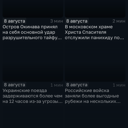
8 августа
8 августа
3 мин
2 мин
Остров Окинава принял
В московском храме
на себя основной удар
Христа Спасителя
разрушительного тайфуна
отслужили панихиду по
"Дельфин"
погибшим жителям
Южной Осетии
8 августа
8 августа
1 мин
1 мин
Украинские поезда
Российские войска
задерживаются более чем
заняли более выгодные
на 12 часов из-за угрозы
рубежи на нескольких
обстрелов
направлениях в зоне СВО