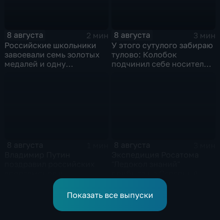
8 августа
8 августа
2 мин
3 мин
Российские школьники
У этого сутулого забираю
завоевали семь золотых
тулово: Колобок
медалей и одну
подчинил себе носителя в
бронзовую на турнире по
новом сказочном
ИИ
блокбастере
8 августа
8 августа
1 мин
3 мин
Владимир Путин
Экспедиция Росатома
поздравил российских
"Ледокол знаний"
спортсменов и
прибыла на Северный
физкультурников с
полюс
профессиональным
Показать все выпуски
праздником