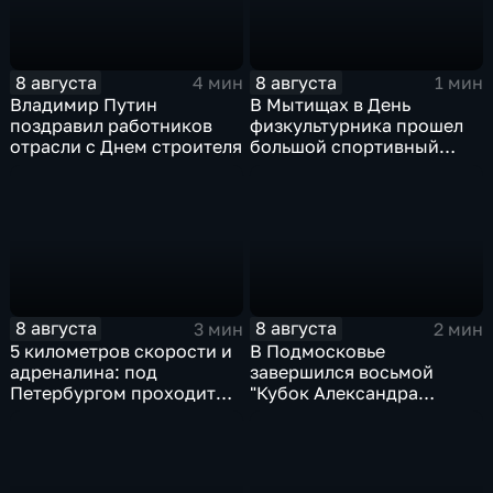
8 августа
8 августа
4 мин
1 мин
Владимир Путин
В Мытищах в День
поздравил работников
физкультурника прошел
отрасли с Днем строителя
большой спортивный
фестиваль
8 августа
8 августа
3 мин
2 мин
5 километров скорости и
В Подмосковье
адреналина: под
завершился восьмой
Петербургом проходит
"Кубок Александра
третий этап "Формулы‑4"
Овечкина"