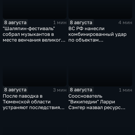
8 августа
8 августа
1 мин
4 мин
"Шаляпин‑фестиваль"
ВС РФ нанесли
собрал музыкантов в
комбинированный удар
месте венчания великого
по объектам
певца
логистической,
топливной и
энергетической
инфраструктуры в Киеве
8 августа
8 августа
3 мин
1 мин
После паводка в
Сооснователь
Тюменской области
"Википедии" Ларри
устраняют последствия
Сэнгер назвал ресурс
для водоснабжения
инструментом
пропаганды