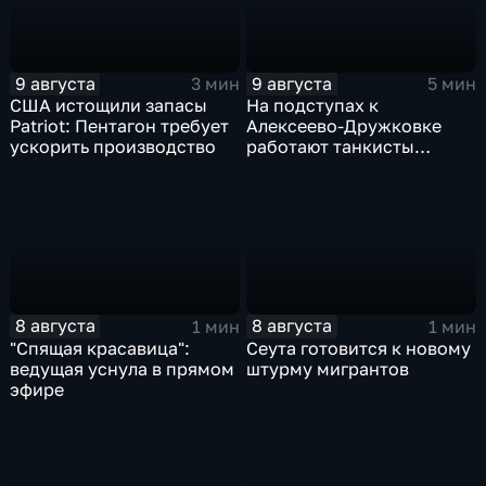
9 августа
9 августа
3 мин
5 мин
США истощили запасы
На подступах к
Patriot: Пентагон требует
Алексеево-Дружковке
ускорить производство
работают танкисты
"Южной"
8 августа
8 августа
1 мин
1 мин
"Спящая красавица":
Сеута готовится к новому
ведущая уснула в прямом
штурму мигрантов
эфире