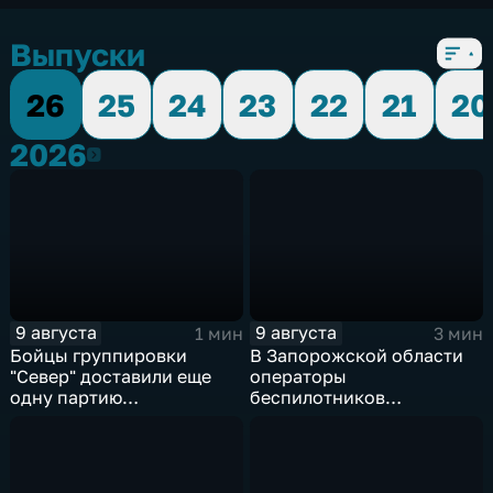
Выпуски
26
25
24
23
22
21
20
2026
2026
9 августа
9 августа
1 мин
3 мин
Бойцы группировки
В Запорожской области
"Север" доставили еще
операторы
одну партию
беспилотников
гуманитарного груза
группировки "Восток"
планомерно уничтожают
технику и укрепления
ВСУ