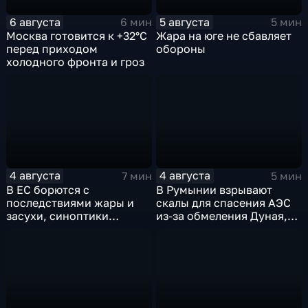
6 августа
5 августа
6 мин
5 мин
Москва готовится к +32°C
Жара на юге не сбавляет
перед приходом
обороны
холодного фронта и гроз
4 августа
4 августа
7 мин
5 мин
В ЕС борются с
В Румынии взрывают
последствиями жары и
скалы для спасения АЭС
засухи, синоптики
из-за обмеления Дуная,
предупреждают об
пока к России подступает
усилении зноя в России
аномальная жара