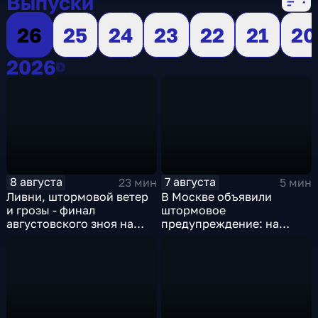
Выпуски
26
25
24
23
22
21
20
2026
2026
8 августа
7 августа
23 мин
5 мин
Ливни, штормовой ветер
В Москве объявили
и грозы - финал
штормовое
августовского зноя на
предупреждение: на
Русскй равнине
столицу надвигаются
грозы, ливни с градом и
шквалистый ветер