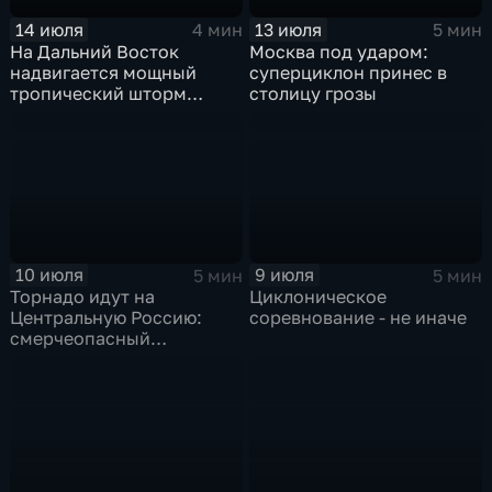
14 июля
13 июля
4 мин
5 мин
На Дальний Восток
Москва под ударом:
надвигается мощный
суперциклон принес в
тропический шторм
столицу грозы
"Гави"
10 июля
9 июля
5 мин
5 мин
Торнадо идут на
Циклоническое
Центральную Россию:
соревнование - не иначе
смерчеопасный
холодный фронт ударит
по Москве и Туле