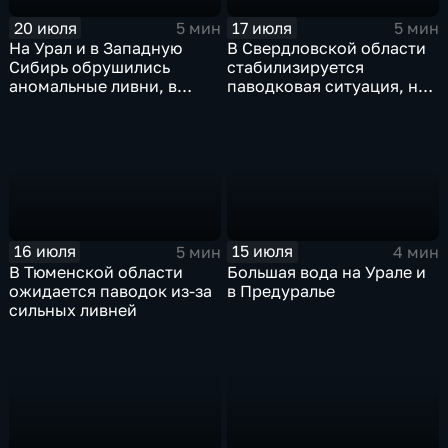
20 июля
17 июля
5 мин
5 мин
На Урал и в Западную
В Свердловской области
Сибирь обрушились
стабилизируется
аномальные ливни, в
паводковая ситуация, но
европейской части
синоптики вновь
России ожидается
прогнозируют ливни
потепление
16 июля
15 июля
5 мин
4 мин
В Тюменской области
Большая вода на Урале и
ожидается паводок из-за
в Предуралье
сильных ливней