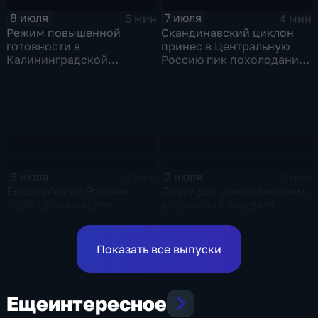
8 июля
7 июля
5 мин
4 мин
Режим повышенной
Скандинавский циклон
готовности в
принес в Центральную
Калининградской
Россию пик похолодания
области и угроза
и ливни
экстремальных ливней в
Центральной России
6 июля
3 июля
4 мин
5 мин
Европейскую Россию
Сразу два циклонических
ждёт целая неделя
вторжения ожидает
проливных дождей
Европейскую Россию в
оставшиеся дни недели
Показать все выпуски
Еще
интересное