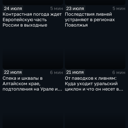
24 июля
23 июля
5 мин
5 мин
Контрастная погода ждет
Последствия ливней
Европейскую часть
устраняют в регионах
России в выходные
Поволжья
22 июля
21 июля
6 мин
6 мин
Спека и шквалы в
От паводков к ливням:
Алтайском крае,
Куда уходит уральский
подтопления на Урале и
циклон и что он несет в
сентябрьская прохлада в
Москву
Петербурге