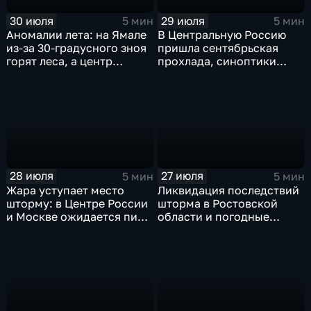
30 июля
29 июля
5 мин
5 мин
Аномалии лета: на Ямале
В Центральную Россию
из-за 30-градусного зноя
пришла сентябрьская
горят леса, а центр
прохлада, синоптики
России ждет потепления
прогнозируют затяжные
дожди
28 июля
27 июля
5 мин
5 мин
Жара уступает место
Ликвидация последствий
шторму: в Центре России
шторма в Ростовской
и Москве ожидается пик
области и погодные
ненастья
качели в Центральной
России