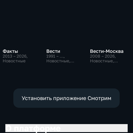
Факты
Вести
Вести-Москва
2013 – 2026
,
1991 – …
,
2008 – 2026
,
Новостные
Новостные,
Новостные,
Общественно-
Общественно-
политические,
политические,
социально-
социально-
экономические
экономические
Установить приложение Смотрим
О платформе