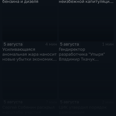
бензина и дизеля
неизбежной капитуляцию
киевского режима после
российских
массированных ударов
5 августа
5 августа
4 мин
1 мин
Усиливающаяся
Гендиректор
аномальная жара наносит
разработчика "Упыря"
новые убытки экономике
Владимир Ткачук
Европы
пострадал при подрыве
автомобиля
5 августа
5 августа
7 мин
2 мин
Сергей Собянин раскрыл
ЦИК утвердил порядок
масштабы участия
размещения