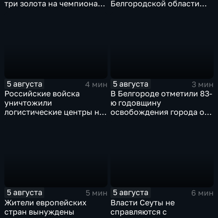
три золота на чемпионате
Белгородской области
Европы в Париже
безопасность и развитие
региона
5 августа
5 августа
4 мин
3 мин
Российские войска
В Белгороде отметили 83-
уничтожили
ю годовщину
логистические центры на
освобождения города от
Украине,
фашистских захватчиков
использовавшиеся для
нужд ВСУ
5 августа
5 августа
5 мин
6 мин
Жители европейских
Власти Сеуты не
стран вынуждены
справляются с