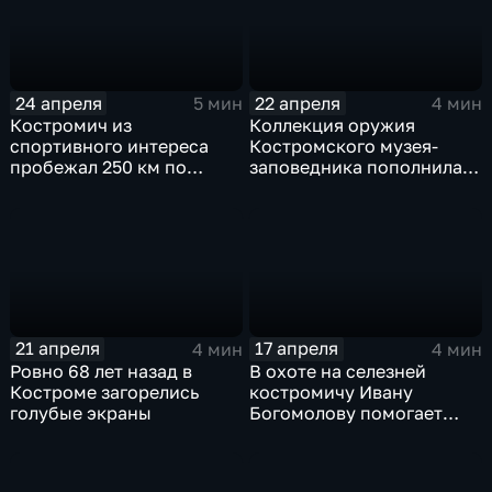
24 апреля
22 апреля
5 мин
4 мин
Костромич из
Коллекция оружия
спортивного интереса
Костромского музея-
пробежал 250 км по
заповедника пополнилась
пустыне Сахаре
уникальным экспонатом
21 апреля
17 апреля
4 мин
4 мин
Ровно 68 лет назад в
В охоте на селезней
Костроме загорелись
костромичу Ивану
голубые экраны
Богомолову помогает
энергичная Бензопила