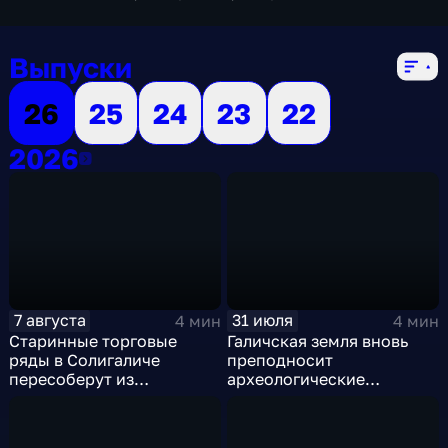
экономические
,
5 сезонов, 672 выпуска
Выпуски
26
25
24
23
22
2026
2026
7 августа
31 июля
4 мин
4 мин
Старинные торговые
Галичская земля вновь
ряды в Солигаличе
преподносит
пересоберут из
археологические
подлинных брёвен
сюрпризы