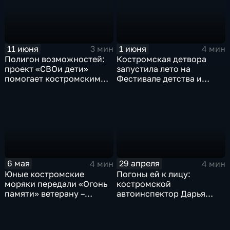
11 июня
1 июня
3 мин
4 мин
Полигон возможностей:
Костромская детвора
проект «СВОи дети»
запустила лето на
помогает костромским
Фестивале детства и
подросткам
юности
преодолевать трудности
6 мая
29 апреля
4 мин
4 мин
Юные костромские
Погоны ей к лицу:
моряки передали «Огонь
костромской
памяти» ветерану –
автоинспектор Дарья
выпускнику Соловецкой
Раевская не даёт спуску
школы
нарушителям