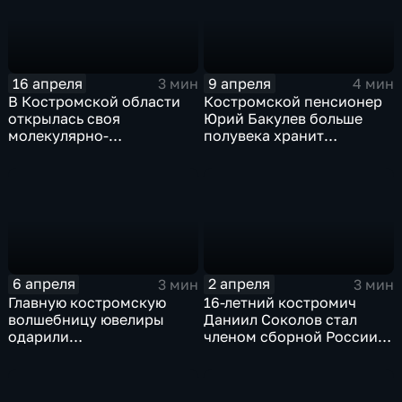
16 апреля
9 апреля
3 мин
4 мин
В Костромской области
Костромской пенсионер
открылась своя
Юрий Бакулев больше
молекулярно-
полувека хранит
генетическая
автограф космонавта №1
лаборатория
6 апреля
2 апреля
3 мин
3 мин
Главную костромскую
16-летний костромич
волшебницу ювелиры
Даниил Соколов стал
одарили
членом сборной России
драгоценностями из
по полиатлону
коллекции «Снегурочка»