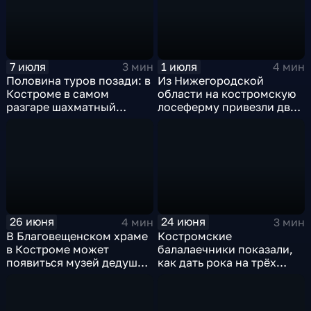
7 июля
1 июля
3 мин
4 мин
Половина туров позади: в
Из Нижегородской
Костроме в самом
области на костромскую
разгаре шахматный
лосеферму привезли двух
фестиваль «Кубок Волги»
спасенных лосят
26 июня
24 июня
4 мин
3 мин
В Благовещенском храме
Костромские
в Костроме может
балалаечники показали,
появиться музей дедушки
как дать рока на трёх
Александра Островского
струнах