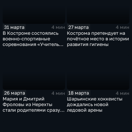
31 марта
27 марта
4 мин
4 мин
В Костроме состоялись
Кострома претендует на
военно-спортивные
почётное место в истории
соревнования «Учитель
развития гигиены
боевой подготовки»
26 марта
18 марта
4 мин
4 мин
Мария и Дмитрий
Шарьинские хоккеисты
Фроловы из Нерехты
дождались новой
стали родителями сразу
ледовой арены
трёх дочек