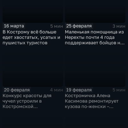
16 марта
25 февраля
5 мин
3 мин
В Кострому всё больше
Маленькая помощница из
едет хвостатых, усатых и
Нерехты почти 4 года
пушистых туристов
поддерживает бойцов на
передовой
20 февраля
19 февраля
4 мин
5 мин
Конкурс красоты для
Костромичка Алена
чучел устроили в
Касимова ремонтирует
Костромской
кузова по-женски –
сельхозакадемии
аккуратно и надёжно