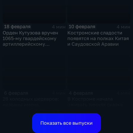
18 февраля
10 февраля
4 мин
4 мин
Орден Кутузова вручен
Костромские сладости
1065-му гвардейскому
появятся на полках Китая
артиллерийскому
и Саудовской Аравии
Костромскому полку
6 февраля
4 февраля
4 мин
4 мин
28 холодных шедевров:
В Костроме начала
названы имена
оживать зимняя сказка
победителей фестиваля
«Кострома – зимняя
сказка»
Показать все выпуски