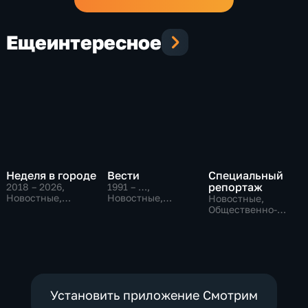
Еще
интересное
Неделя в городе
Вести
Специальный
репортаж
2018 – 2026
,
1991 – …
,
Новостные,
Новостные,
Новостные,
Общество,
Общественно-
Общественно-
общественно-
политические,
политические,
политические
социально-
социально-
экономические
экономические
Установить приложение Смотрим