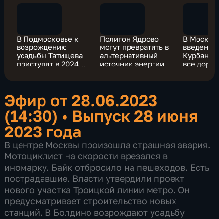
В Подмосковье к
Полигон Ядрово
В Москве
возрождению
могут превратить в
введенны
усадьбы Татищева
альтернативный
Курбан-б
приступят в 2024
источник энергии
все доро
году
ограниче
Эфир от 28.06.2023
(14:30)
•
Выпуск 28 июня
2023 года
В центре Москвы произошла страшная авария.
Мотоциклист на скорости врезался в
иномарку. Байк отбросило на пешеходов. Есть
пострадавшие. Власти утвердили проект
нового участка Троицкой линии метро. Он
предусматривает строительство новых
станций. В Болдино возрождают усадьбу