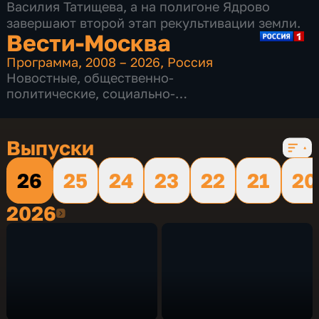
Василия Татищева, а на полигоне Ядрово
завершают второй этап рекультивации земли.
Вести-Москва
Программа
,
2008 – 2026
,
Россия
Новостные
,
общественно-
политические
,
социально-
экономические
,
16 сезонов, 12229 выпусков
Выпуски
26
25
24
23
22
21
20
2026
2026