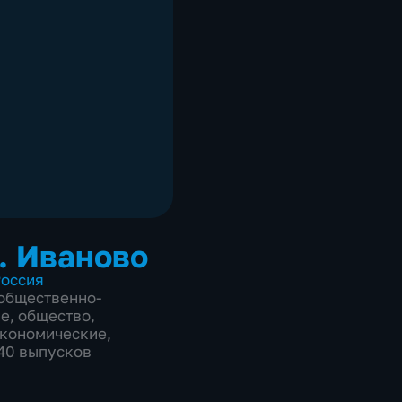
. Иваново
оссия
общественно-
ие
,
общество
,
экономические
,
840 выпусков