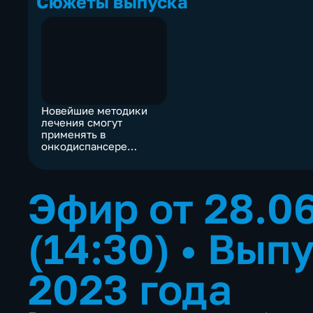
Сюжеты выпуска
Новейшие методики
лечения смогут
применять в
онкодиспансере
Ивановской области
Эфир от 28.0
(14:30)
•
Выпу
2023 года