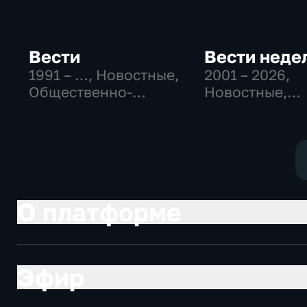
Вести
Вести неде
1991 – …
, Новостные,
2001 – 2026
,
Общественно-
Новостные,
политические,
Общественно
социально-
политические
экономические
О платформе
Эфир