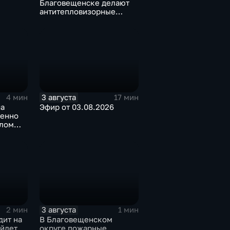
Благовещенске делают
антитепловизорные
пончо
3 августа
4 мин
17 мин
ча
Эфир от 03.08.2026
менно
олом
3 августа
2 мин
1 мин
дит на
В Благовещенском
ойдет
округе пожарные