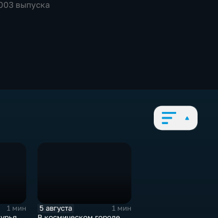
2003 выпуска
5 августа
1 мин
1 мин
урья
В космическом городе