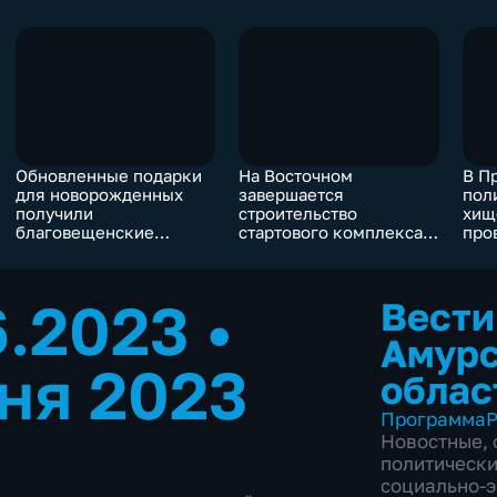
Обновленные подарки
На Восточном
В П
для новорожденных
завершается
пол
получили
строительство
хищ
благовещенские
стартового комплекса
про
родители
для "Ангары"
6.2023
•
Вести
Амур
ня 2023
облас
Программа
Р
Новостные
,
политическ
социально-