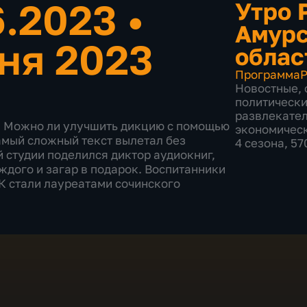
6.2023
•
Утро 
Амур
ня 2023
облас
Программа
Р
Новостные
,
политическ
развлекате
". Можно ли улучшить дикцию с помощью
экономичес
амый сложный текст вылетал без
4 сезона, 5
 студии поделился диктор аудиокниг,
ждого и загар в подарок. Воспитанники
К стали лауреатами сочинского