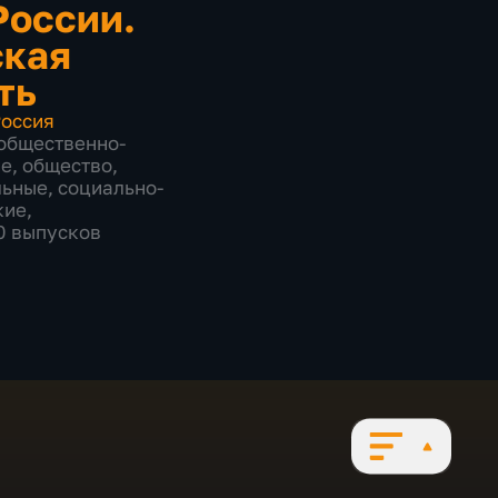
России.
ская
ть
оссия
общественно-
ие
,
общество
,
льные
,
социально-
кие
,
70 выпусков