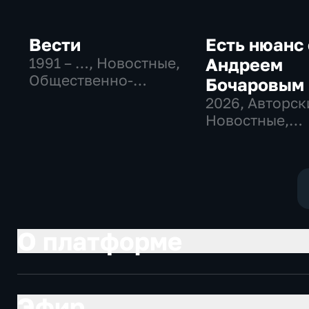
Вести
Есть нюанс 
1991 – …
, Новостные,
Андреем
Общественно-
Бочаровым
политические,
2026
, Авторск
социально-
Новостные,
экономические
общественно-
политические
О платформе
Эфир