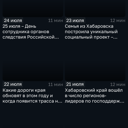
24 июля
23 июля
11 мин
12 мин
25 июля – День
Семья из Хабаровска
сотрудника органов
построила уникальный
следствия Российской
социальный проект –
федерации
«Дом для Кирилла»
22 июля
21 июля
11 мин
12 мин
Какие дороги края
Хабаровский край вошёл
обновят в этом году и
в число регионов-
когда появится трасса на
лидеров по господдержке
Большом Уссурийском
компаний-экспортёров