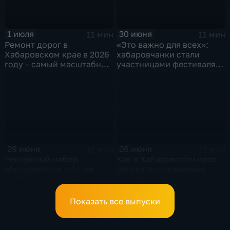
1 июля
30 июня
11 мин
11 мин
Ремонт дорог в
«Это важно для всех»:
Хабаровском крае в 2026
хабаровчанки стали
году – самый масштабный
участницами фестиваля
за последние 5 лет
«Женское сердце
России»
29 июня
26 июня
12 мин
11 мин
Рекордный набор
Как в Хабаровском крае
абитуриентов – более
делают инклюзивным
1300 человек – объявили в
летний детский отдых
Хабаровском
медколледже
Показать все выпуски