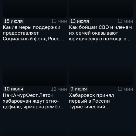
15 июля
13 июля
11 мин
11 мин
Какие меры поддержки
Как бойцам СВО и членам
предоставляет
их семей оказывают
Социальный фонд России
юридическую помощь в
жителям Хабаровского
Хабаровском крае
края
10 июля
9 июля
12 мин
11 мин
На «АмурФест.Лето»
Хабаровск принял
хабаровчан ждут этно-
первый в России
дефиле, ярмарка ремёсел
туристический
и большой концерт
образовательный
акселератор