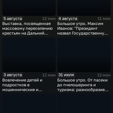
5 августа
4 августа
12 мин
11 мин
Выставка, посвященная
Большое утро. Максим
массовому переселению
Иванов: "Президент
крестьян на Дальний
назвал Государственную
Восток в XIX-XX веках
Думу восьмого созыва
исторической"
3 августа
31 июля
12 мин
12 мин
Вовлечение детей и
Большое утро. От пасеки
подростков в
до пчелошеринга и
мошеннические и
туризма: разнообразие
криминальные схемы
проектов хабаровских
пчеловодов