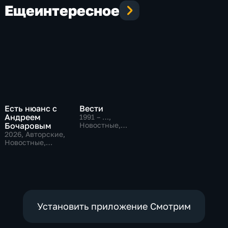
Еще
интересное
Есть нюанс с
Вести
Андреем
1991 – …
,
Бочаровым
Новостные,
Общественно-
2026
, Авторские,
политические,
Новостные,
социально-
общественно-
экономические
политические
Установить приложение Смотрим