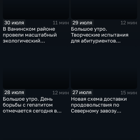
30 июля
29 июля
11 мин
12 мин
В Ванинском районе
Большое утро.
провели масштабный
Творческие испытания
экологический
для абитуриентов
мониторинг акватории
устроили в хабаровском
бухты Мучке
филиале ВГИКа
28 июля
27 июля
12 мин
15 мин
Большое утро. День
Новая схема доставки
борьбы с гепатитом
продовольствия по
отмечается сегодня в
Северному завозу
России и Хабаровском
работает в Охотском
крае
округе