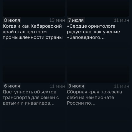
8 июля
7 июля
13 мин
11 мин
Когда и как Хабаровский
«Сердце орнитолога
край стал центром
радуется»: как учёные
промышленности страны
«Заповедного
Приамурья» наблюдают
за птицами
6 июля
3 июля
11 мин
11 мин
Доступность объектов
Сборная края показала
транспорта для семей с
себя на чемпионате
детьми и инвалидов
России по
проверили в Хабаровске
профмастерству среди
ветеранов СВО