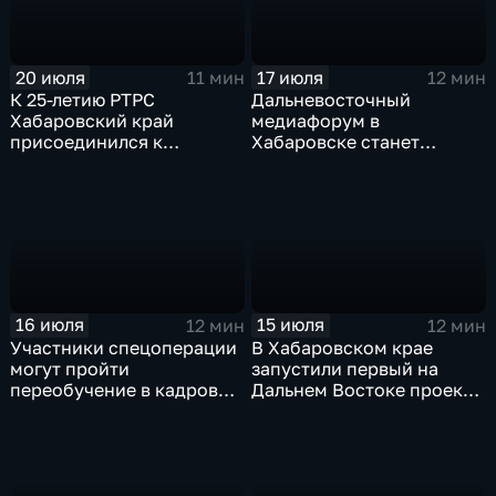
20 июля
17 июля
11 мин
12 мин
К 25-летию РТРС
Дальневосточный
Хабаровский край
медиафорум в
присоединился к
Хабаровске станет
Всероссийской радио-
пространством для роста
экспедиции
и диалога
16 июля
15 июля
12 мин
12 мин
Участники спецоперации
В Хабаровском крае
могут пройти
запустили первый на
переобучение в кадровом
Дальнем Востоке проект
центре «Работа России»
инклюзивных
трудотрядов