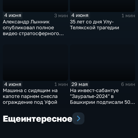
4 июня
4 июня
3 мин
1 мин
Александр Лынник
35 лет со дня Улу-
опубликовал полное
Телякской трагедии
видео стратосферного
прыжка
4 июня
29 мая
1 мин
6 мин
Машина с сидящим на
На инвест-сабантуе
капоте парнем снесла
"Зауралье-2024" в
ограждение под Уфой
Башкирии подписали 50
соглашений на сумму
более 100 млрд рублей
Еще
интересное