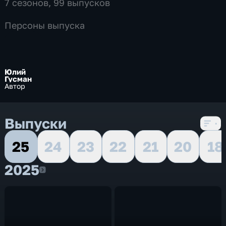
7 сезонов, 99 выпусков
Персоны выпуска
Юлий
Гусман
Автор
Выпуски
25
24
23
22
21
20
18
2025
2025