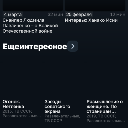
4 марта
25 февраля
32 мин
12 мин
Снайпер Людмила
Интервью Ханако Исии
Павличенко – о Великой
Отечественной войне
Еще
интересное
Огонек.
Звезды
Размышление о
Нетленка
советского
женщине. По
экрана
страницам
2015
, ТВ СССР,
Развлекательные,
советского
Развлекательные,
2019
, ТВ СССР,
музыкальные
ТВ СССР
телевидения
Развлекательные,
общество