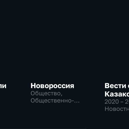
ли
Новороссия
Вести 
Общество,
Казак
Общественно-
2020 – 
-
политические
Новостн
Общест
политич