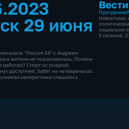
6.2023
Вести
Программа
Р
ск 29 июня
Новостные
,
политическ
социально-
5 сезонов, 
леканале "Россия 24" с Андреем
, пока жители не пожаловались. Почему
е работал? Спорт со скидкой.
ут доступнее; Забег на четвереньках.
гузниках наперегонки спешили к