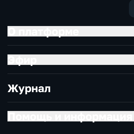
О платформе
Эфир
Журнал
Помощь и информация