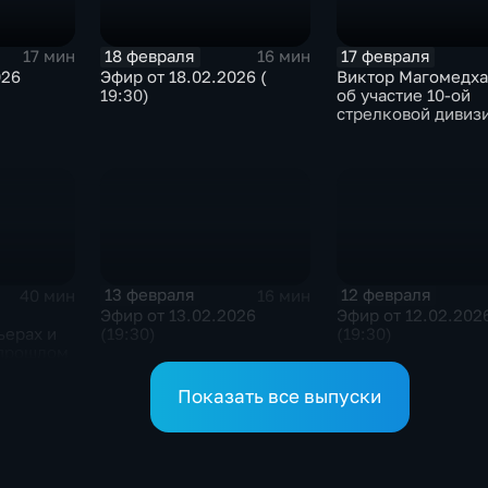
18 февраля
17 февраля
17 мин
16 мин
026
Эфир от 18.02.2026 (
Виктор Магомедха
19:30)
об участие 10-ой
стрелковой дивиз
внутренних войск
СССР в Сталингра
битве
13 февраля
12 февраля
40 мин
16 мин
Эфир от 13.02.2026
Эфир от 12.02.202
ьерах и
(19:30)
(19:30)
 прошлом
Показать все выпуски