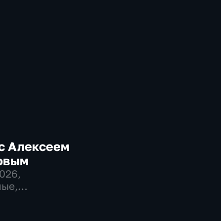
с Алексеем
овым
2026
,
ые,
венно-
еские