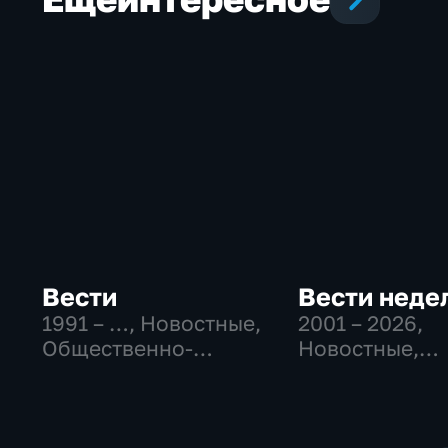
Вести
Вести неде
1991 – …
, Новостные,
2001 – 2026
,
Общественно-
Новостные,
политические,
Общественно
социально-
политические
экономические