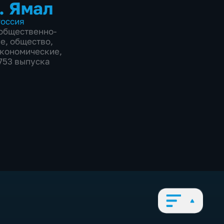
. Ямал
оссия
общественно-
ие
,
общество
,
экономические
,
2753 выпуска