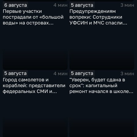
6 августа
5 августа
4 мин
3 мин
Первые участки
Предупреждениям
пострадали от «большой
вопреки: Сотрудники
воды» на островах
УФСИН и МЧС спасли
Большой Уссурийский,
нескольких утопающих на
Дачный и Кабельный
острове Заячий
5 августа
5 августа
4 мин
3 мин
Город самолетов и
"Уверен, будет сдана в
кораблей: представители
срок": капитальный
федеральных СМИ и
ремонт начался в школе
блогеры посетили
№10
Комсомольск