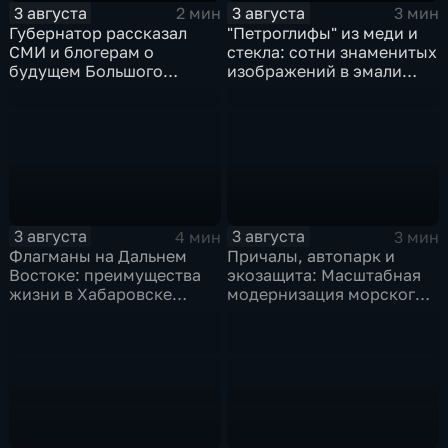
3 августа
3 августа
2 мин
3 мин
Губернатор рассказал
"Петроглифы" из меди и
СМИ и блогерам о
стекла: сотни знаменитых
будущем Большого
изображений в эмали
Уссурийского острова и
готовятся к выставке в
аэропорта Хурба
Хабаровске
3 августа
3 августа
4 мин
3 мин
Флагманы на Дальнем
Причалы, автопарк и
Востоке: преимущества
экозащита: Масштабная
жизни в Хабаровске
модернизация морского
оценили федеральные
терминала идет в
СМИ и блогеры
Советской Гавани