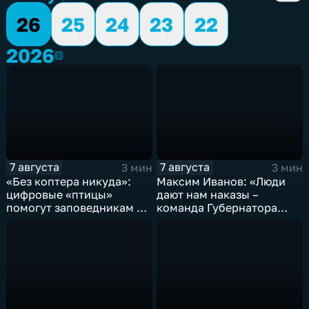
26
25
24
23
22
2026
2026
7 августа
7 августа
3 мин
3 мин
«Без коптера никуда»:
Максим Иванов: «Люди
цифровые «птицы»
дают нам наказы –
помогут заповедникам в
команда Губернатора
борьбе с пожарами и
развивает наши
браконьерами
пространства»