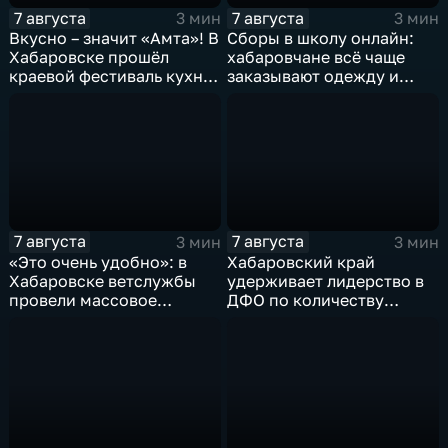
7 августа
7 августа
3 мин
3 мин
Вкусно – значит «Амта»! В
Сборы в школу онлайн:
Хабаровске прошёл
хабаровчане всё чаще
краевой фестиваль кухни
заказывают одежду и
коренных народов
канцелярию для детей на
Севера
маркетплейсах
7 августа
7 августа
3 мин
3 мин
«Это очень удобно»: в
Хабаровский край
Хабаровске ветслужбы
удерживает лидерство в
провели массовое
ДФО по количеству
чипирование домашних
строящихся школ и
питомцев
детсадов