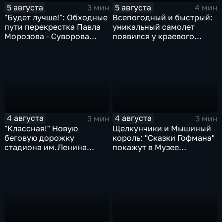
5 августа
5 августа
3 мин
4 мин
"Будет лучше!": Обходные
Всепогодный и быстрый:
пути перекрестка Павла
уникальный самолет
Морозова - Суворова
появился у краевого
ищут автомобили и
центра медицины
автобусы
катастроф
4 августа
4 августа
3 мин
3 мин
"Классная!" Новую
Щелкунчики и Мышиный
беговую дорожку
король: "Сказки Гофмана"
стадиона им.Ленина
покажут в Музее
оценили любители бега и
изобразительных
северной ходьбы
искусств Комсомольска