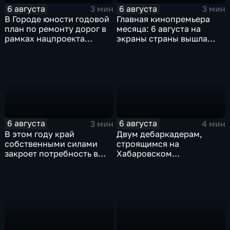
6 августа
6 августа
3 мин
3 мин
В Городе юности годовой
Главная кинопремьера
план по ремонту дорог в
месяца: 6 августа на
рамках нацпроекта
экраны страны вышла
выполнен на 80
комедия «Последний
процентов
богатырь. Колобок»
6 августа
6 августа
3 мин
4 мин
В этом году край
Двум дебаркадерам,
собственными силами
строящимся на
закроет потребность в
Хабаровском
картофеле – сразу на 82
судостроительном,
процента
присвоили имена героев-
земляков