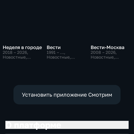
Неделя в городе
Вести
Вести-Москва
2018 – 2026
,
1991 – …
,
2008 – 2026
,
Новостные,
Новостные,
Новостные,
Общество,
Общественно-
Общественно-
общественно-
политические,
политические,
политические
социально-
социально-
экономические
экономические
Установить приложение Смотрим
О платформе