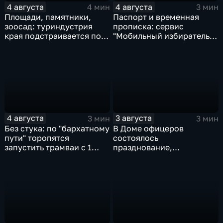
4 августа
4 августа
4 мин
3 мин
Площади, памятники,
Паспорт и временная
зоосад: туриндустрия
прописка: сервис
края подстраивается под
"Мобильный избиратель"
запросы гостей из
запустили в МФЦ
Гонконга
Хабаровского края
4 августа
3 августа
3 мин
3 мин
Без стука: по "бархатному
В Доме офицеров
пути" торопятся
состоялось
запустить трамваи с 1
празднование,
сентября от
приуроченное к 108-ой
Волочаевской до
годовщине со дня
Гамарника
образования ВВО