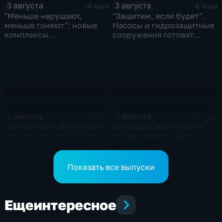
3 августа
3 августа
4 мин
4 мин
"Меньше нарушают,
"Защитим, если будет".
меньше гоняют": новые
Насосы и гидрозащитные
комплексы
сооружения готовят
видеофиксации помогают
власти на случай паводка
обнаружить нарушителей
ПДД
3 августа
3 августа
3 мин
3 мин
Пантомима и фокусники:
Операции за секунду и
Комсомольский "Театр
без наложения шва
особого творчества"
освоили в хабаровском
получил гран-при за "Сон
филиале МНТК
кота Лео"
"Микрохирургии глаза"
Показать все выпуски
Еще
интересное