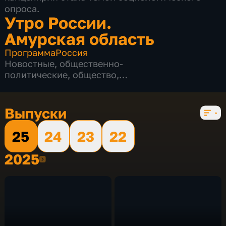
опроса.
Утро России.
Амурская область
Программа
Россия
Новостные
,
общественно-
политические
,
общество
,
развлекательные
,
социально-
экономические
,
4 сезона, 570 выпусков
Выпуски
25
24
23
22
2025
2025