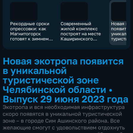
Рекордные сроки
Современный
Новая эк
опрессовки: как
жилой комплекс
появится 
Магнитогорск
построят на месте
уникальн
готовят к зимнему
Каширинского
туристич
отопительному
рынка в
зоне Чел
сезону
Челябинске
области
Новая экотропа появится
в уникальной
туристической зоне
Челябинской области
•
Выпуск 29 июня 2023 года
Экотропа и вся необходимая инфраструктура
скоро появятся в уникальной туристической
зоне – в городе Сим Ашинского района. Все
желающие смогут с удовольствием отдохнуть