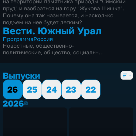
на территории памятника природы "Симский
пруд" и взобраться на гору "Жукова Шишка".
Почему она так называется, и насколько
подъем на нее будет легким?
Вести. Южный Урал
Программа
Россия
Новостные
,
общественно-
политические
,
общество
,
социально-
экономические
,
5 сезонов, 2083 выпуска
Выпуски
26
25
24
23
22
2026
2026