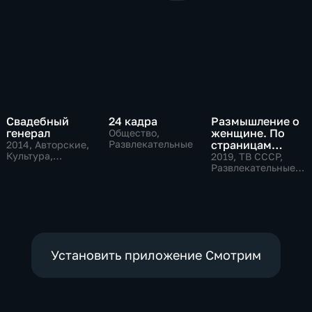
Свадебный
24 кадра
Размышление о
генерал
женщине. По
Общество,
Развлекательные
страницам
2014
, Авторские,
Культура,
советского
2019
, ТВ СССР,
общество
телевидения
Развлекательные,
общество
Установить приложение Смотрим