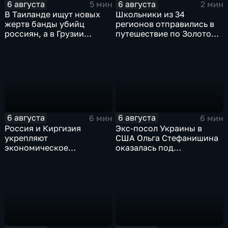
6 августа
6 августа
5 мин
2 мин
В Таиланде ищут новых
Школьники из 34
жертв банды убийц
регионов отправились в
россиян, а в Грузии
путешествие по Золотому
фиксируют провокации
кольцу в рамках проекта
против туристов
"Кольцо Открытия"
6 августа
6 августа
6 мин
6 мин
Россия и Киргизия
Экс-посол Украины в
укрепляют
США Ольга Стефанишина
экономическое
оказалась под
партнерство в рамках
следствием по делу о
Евразийского
коррупции
экономического союза