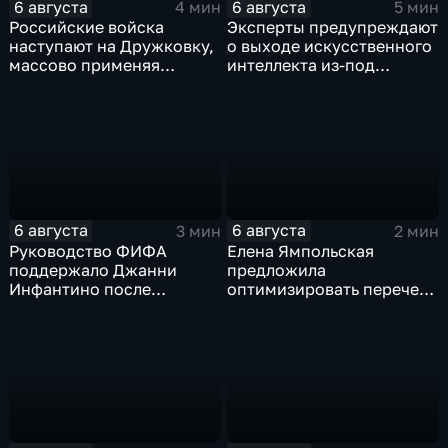
6 августа
6 августа
4 мин
5 мин
Российские войска
Эксперты предупреждают
наступают на Дружковку,
о выходе искусственного
массово применяя
интеллекта из-под
оптоволоконные дроны
контроля разработчиков
6 августа
6 августа
3 мин
2 мин
Руководство ФИФА
Елена Ямпольская
поддержало Джанни
предложила
Инфантино после
оптимизировать перечень
скандала с продажей
олимпиад для
прав на чемпионаты мира
поступления в вузы