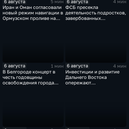
6 августа
6 августа
5 мин
4 мин
Иран и Оман согласовали
ФСБ пресекла
новый режим навигации в
деятельность подростков,
Ормузском проливе на
завербованных
фоне нехватки
украинскими
боеприпасов у США
спецслужбами для
терактов в России
6 августа
6 августа
1 мин
4 мин
В Белгороде концерт в
Инвестиции и развитие
честь годовщины
Дальнего Востока
освобождения города
опережают
продолжился несмотря
среднероссийские
на блэкаут
показатели