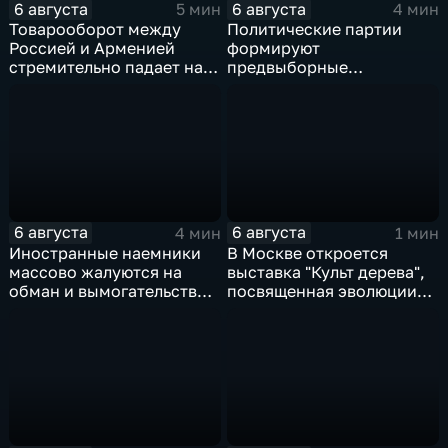
6 августа
6 августа
5 мин
4 мин
Товарооборот между
Политические партии
Россией и Арменией
формируют
стремительно падает на
предвыборные
фоне курса Еревана на
программы на фоне роста
евроинтеграцию
электоральной
активности
6 августа
6 августа
4 мин
1 мин
Иностранные наемники
В Москве откроется
массово жалуются на
выставка "Культ дерева",
обман и вымогательство
посвященная эволюции
со стороны
художественной
командования ВСУ
обработки древесины