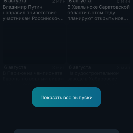
6 августа
6 августа
2 мин
6 мин
Владимир Путин
В Хвалынске Саратовской
направил приветствие
области в этом году
участникам Российско-
планируют открыть новую
киргизского
больницу
экономического форума
и Российско-киргизской
межрегиональной
конференции
6 августа
6 августа
3 мин
3 мин
В Париже на чемпионате
На судостроительном
Европы по водным видам
заводе в Хабаровске
спорта сегодня
приступили к сборке
завершаются
дебаркадеров
выступления по прыжкам
Показать все выпуски
в воду