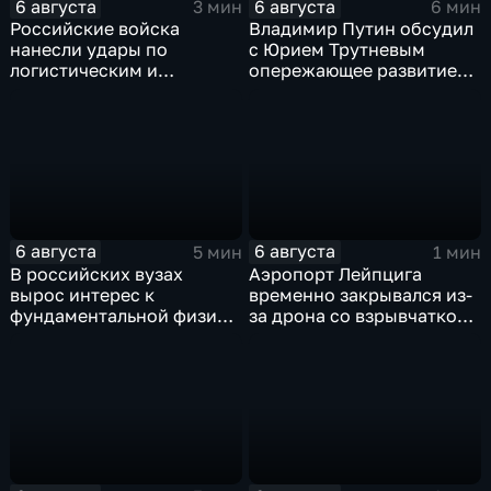
6 августа
6 августа
3 мин
6 мин
Российские войска
Владимир Путин обсудил
нанесли удары по
с Юрием Трутневым
логистическим и
опережающее развитие
энергетическим объектам
Дальнего Востока
ВСУ
6 августа
6 августа
5 мин
1 мин
В российских вузах
Аэропорт Лейпцига
вырос интерес к
временно закрывался из-
фундаментальной физике
за дрона со взрывчаткой
и авиастроению на фоне
рядом с украинским
перехода к новой модели
грузовым самолетом
образования