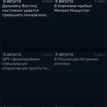
6 августа
6 августа
3 мин
1 мин
Дальнему Востоку
В Киргизию прибыл
постоянно удается
Михаил Мишустин
превышать показатели
привлечения
инвестицийВ
6 августа
6 августа
1 мин
3 мин
ЦРУ сформировало
В России растет рынок
специальную
ипотеки
оперативную группу по
смене власти на Кубе.