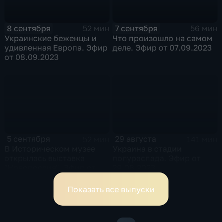
8 сентября
7 сентября
52 мин
56 мин
Украинские беженцы и
Что произошло на самом
удивленная Европа. Эфир
деле. Эфир от 07.09.2023
от 08.09.2023
5 сентября
29 августа
52 мин
141 мин
В Историческом музее
Украина в стадии
открылась выставка
полураспада. Эфир от
"Новороссия". Эфир от
29.08.2023
05.09.2023
Показать все выпуски