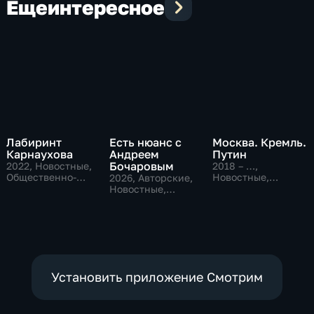
Еще
интересное
Лабиринт
Есть нюанс с
Москва. Кремль.
Карнаухова
Андреем
Путин
Бочаровым
2022
, Новостные,
2018 – …
,
Общественно-
Новостные,
2026
, Авторские,
политические
Общественно-
Новостные,
политические
общественно-
политические
Установить приложение Смотрим