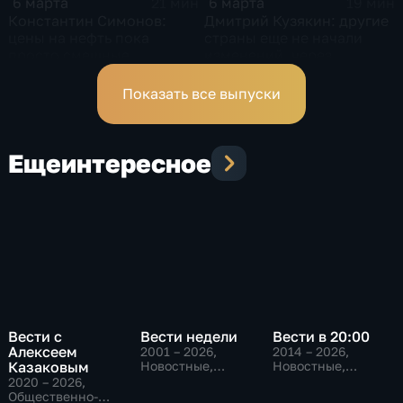
6 марта
6 марта
21 мин
19 мин
Константин Симонов:
Дмитрий Кузякин: другие
цены на нефть пока
страны еще не начали
просто смешные
изменений, через
которые прошла РФ
Показать все выпуски
Еще
интересное
Вести с
Вести недели
Вести в 20:00
Алексеем
2001 – 2026
,
2014 – 2026
,
Казаковым
Новостные,
Новостные,
Общественно-
Общественно-
2020 – 2026
,
политические
политические
Общественно-