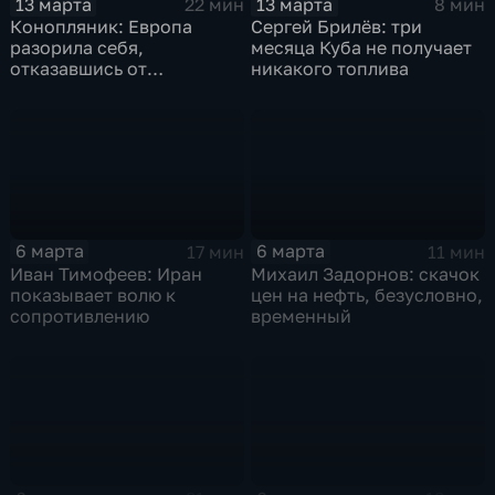
13 марта
13 марта
22 мин
8 мин
Конопляник: Европа
Сергей Брилёв: три
разорила себя,
месяца Куба не получает
отказавшись от
никакого топлива
российского газа
6 марта
6 марта
17 мин
11 мин
Иван Тимофеев: Иран
Михаил Задорнов: скачок
показывает волю к
цен на нефть, безусловно,
сопротивлению
временный