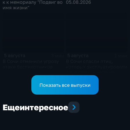
к к мемориалу "Подвиг во
05.08.2026
имя жизни"
5 августа
5 августа
3 мин
1 мин
В Сочи отменили угрозу
В Сочи спасли птиц,
атаки беспилотников
которых эксплуатировали
фотографы-живодеры
Показать все выпуски
Еще
интересное