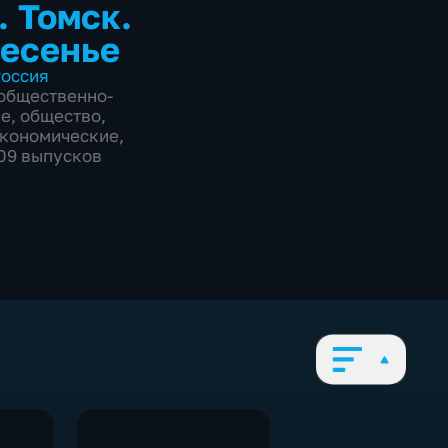
. Томск.
есенье
оссия
общественно-
ие
,
общество
,
экономические
,
209 выпусков