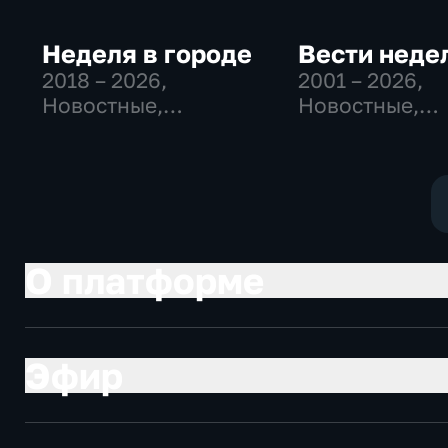
Неделя в городе
Вести неде
2018 – 2026
,
2001 – 2026
,
Новостные,
Новостные,
Общество,
Общественно
общественно-
политические
политические
О платформе
Эфир