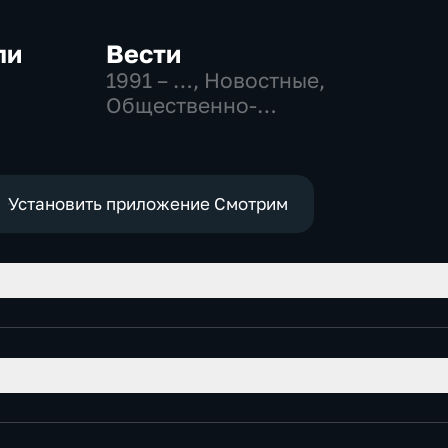
ли
Вести
1991 – …
, Новостные,
Общественно-
-
политические,
социально-
экономические
Установить приложение Смотрим