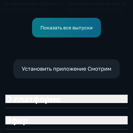
На чемпионате Европы по
Миграционный кризис в
плаванию в Париже
испанской Сеуте могли
сегодня стартуют
спровоцировать
соревнования по хай-
спецслужбы Израиля
дайвингу
Показать все выпуски
Установить приложение Смотрим
О платформе
Эфир