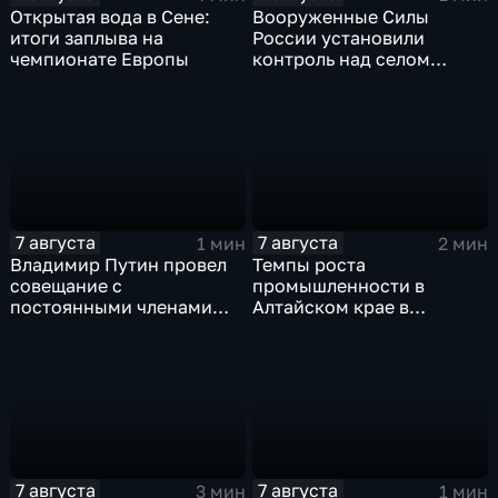
Открытая вода в Сене:
Вооруженные Силы
итоги заплыва на
России установили
чемпионате Европы
контроль над селом
Анискино в Харьковской
области
7 августа
7 августа
1 мин
2 мин
Владимир Путин провел
Темпы роста
совещание с
промышленности в
постоянными членами
Алтайском крае в
Совета безопасности
нынешнем году уже выше
России
среднего
7 августа
7 августа
3 мин
1 мин