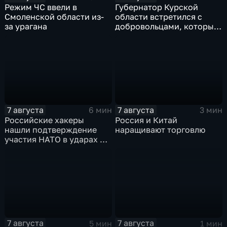
Режим ЧС ввели в
Губернатор Курской
Смоленской области из-
области встретился с
за урагана
добровольцами, которые
помогали пострадавшим
от вторжения ВСУ
жителям приграничья
7 августа
7 августа
6 мин
3 мин
Российские хакеры
Россия и Китай
нашли подтверждение
наращивают торговлю
участия НАТО в ударах по
России
7 августа
7 августа
5 мин
1 мин