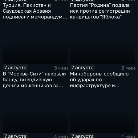
Турция, Пакистан и
Партия "Родина" подала
Саудовская Аравия
иск против регистрации
подписали меморандум о
кандидатов "Яблока"
коллективной обороне
7 августа
7 августа
5 мин
5 мин
В "Москва‑Сити" накрыли
Минобороны сообщило
банду, выводившую
об ударах по
деньги мошенников за
инфраструктуре и
рубеж
военной технике ВСУ
7 августа
7 августа
4 мин
1 мин