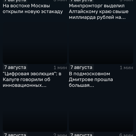
На востоке Москвы
Минпромторг выделил
открыли новую эстакаду
Алтайскому краю свыше
миллиарда рублей на
промразвитие
7 августа
7 августа
1 мин
1 мин
"Цифровая эволюция": в
В подмосковном
Калуге говорили об
Дмитрове прошла
инновационных
большая
IT‑проектах
агропромышленная
выставка
7 августа
7 августа
2 мин
6 мин