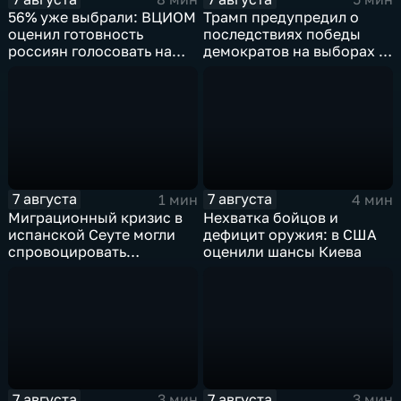
56% уже выбрали: ВЦИОМ
Трамп предупредил о
оценил готовность
последствиях победы
россиян голосовать на
демократов на выборах в
выборах в Госдуму
Сенат.
7 августа
7 августа
1 мин
4 мин
Миграционный кризис в
Нехватка бойцов и
испанской Сеуте могли
дефицит оружия: в США
спровоцировать
оценили шансы Киева
спецслужбы Израиля
7 августа
7 августа
3 мин
3 мин