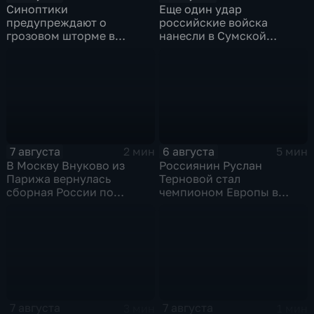
Синоптики
Еще один удар
предупреждают о
российские войска
грозовом шторме в
нанесли в Сумской
Центральной России
области
7 августа
6 августа
2 мин
5 мин
В Москву Внуково из
Россиянин Руслан
Парижа вернулась
Терновой стал
сборная России по
чемпионом Европы в
синхронному плаванию
прыжках в воду с 10-ти
метровой вышки
7 августа
7 августа
3 мин
1 мин