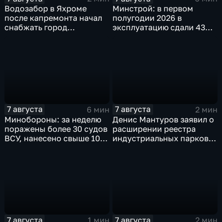
Водозабор в Яхроме
Минстрой: в первом
после капремонта начал
полугодии 2026 в
снабжать город
эксплуатацию сдали 43
качественной водой
миллиона "квадратов"
7 августа
7 августа
6 мин
2 мин
Минобороны: за неделю
Денис Мантуров заявил о
поражены более 30 судов
расширении реестра
ВСУ, нанесено свыше 10
индустриальных парков в
ударов по ключевым
Ярославской области
объектам
7 августа
7 августа
1 мин
2 мин