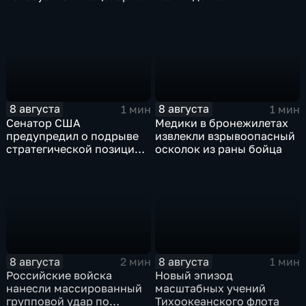
для смены власти на Кубе
незамедлительно
завершить конфликт с
Ираном
8 августа
8 августа
1 мин
1 мин
Сенатор США
Медики в бронежилетах
предупредил о подрыве
извлекли взрывоопасный
стратегической позиции
осколок из раны бойца
из-за новых пошлин
против России
8 августа
8 августа
2 мин
1 мин
Российские войска
Новый эпизод
нанесли массированный
масштабных учений
групповой удар по
Тихоокеанского флота