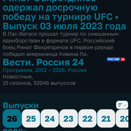
одержал досрочную
победу на турнире UFC
•
Выпуск 03 июля 2023 года
В Лас-Вегасе прошел турнир по смешанным
единборствам в формате UFC. Российский
боец Ринат Фахретдинов в первом раунде
победил американца Кевина Ли.
Вести. Россия 24
Программа
,
2012 – 2026
,
Россия
Новостные
,
15 сезонов, 52046 выпусков
Выпуски
26
25
24
23
22
21
20