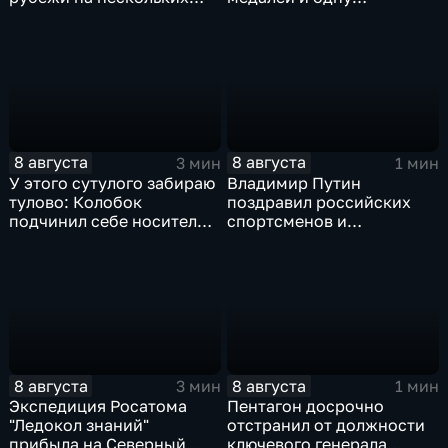
направлениях в зоне СВО
бронзовую на турнире по
ИИ
8 августа
8 августа
3 мин
1 мин
У этого сутулого забираю
Владимир Путин
тулово: Колобок
поздравил российских
подчинил себе носителя в
спортсменов и
новом сказочном
физкультурников с
блокбастере
профессиональным
праздником
8 августа
8 августа
3 мин
1 мин
Экспедиция Росатома
Пентагон досрочно
"Ледокол знаний"
отстранил от должности
прибыла на Северный
ключевого генерала