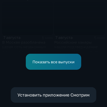
собак
сложности более 10-ти
массированных и
групповых ударов
7 августа
7 августа
6 мин
5 мин
В Москве разоблачена
Российские хакеры
целая сеть незаконных
нашли подтверждение
крипто-обменников
участия НАТО в ударах по
России
Показать все выпуски
Установить приложение Смотрим