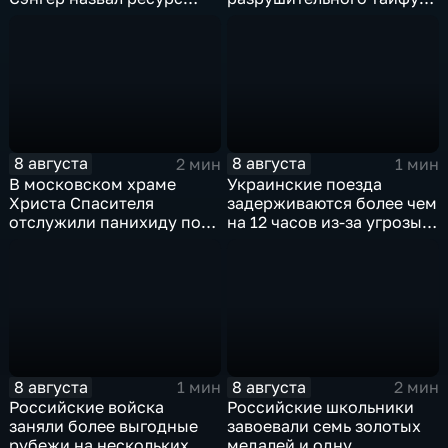
инструментом
"Дельфин"
пропаганды
8 августа
8 августа
2 мин
1 мин
В московском храме
Украинские поезда
Христа Спасителя
задерживаются более чем
отслужили панихиду по
на 12 часов из-за угрозы
погибшим жителям
обстрелов
Южной Осетии
8 августа
8 августа
1 мин
2 мин
Российские войска
Российские школьники
заняли более выгодные
завоевали семь золотых
рубежи на нескольких
медалей и одну