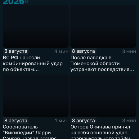
2026
2026
8 августа
8 августа
4 мин
3 мин
ВС РФ нанесли
После паводка в
комбинированный удар
Тюменской области
по объектам
устраняют последствия
логистической,
для водоснабжения
топливной и
энергетической
инфраструктуры в Киеве
8 августа
8 августа
1 мин
3 мин
Сооснователь
Остров Окинава принял
"Википедии" Ларри
на себя основной удар
Сэнгер назвал ресурс
разрушительного тайфуна