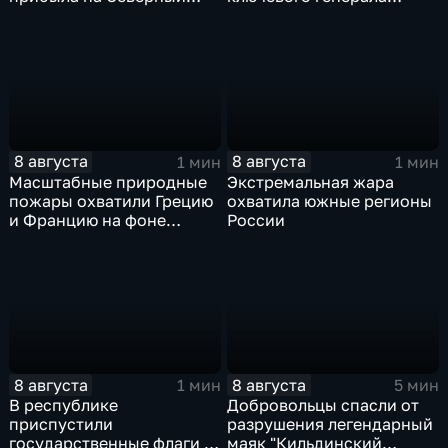
полюс
Чарльза Костанцу
8 августа
8 августа
1 мин
1 мин
Масштабные природные
Экстремальная жара
пожары охватили Грецию
охватила южные регионы
и Францию на фоне
России
европейской засухи
8 августа
8 августа
1 мин
5 мин
В республике
Добровольцы спасли от
приспустили
разрушения легендарный
государственные флаги и
маяк "Кильдинский