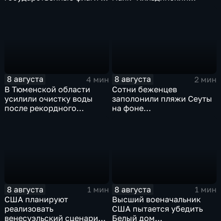
зажгли свечи в память о
Северный"
жертвах обстрела
Цхинвала
8 августа
8 августа
4 мин
2 мин
В Тюменской области
Сотни беженцев
усилили очистку воды
заполонили пляжи Сеуты
после рекордного
на фоне
летнего паводка
катастрофического
миграционного кризиса
8 августа
8 августа
1 мин
1 мин
США планируют
Высший военачальник
реализовать
США пытается убедить
венесуэльский сценарий
Белый дом