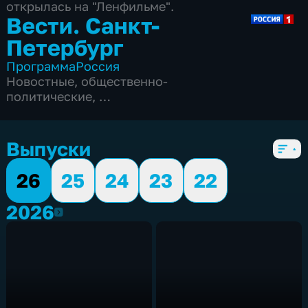
открылась на "Ленфильме".
Вести. Санкт-
Петербург
Программа
Россия
Новостные
,
общественно-
политические
,
5 сезонов, 3837 выпусков
Выпуски
26
25
24
23
22
2026
2026