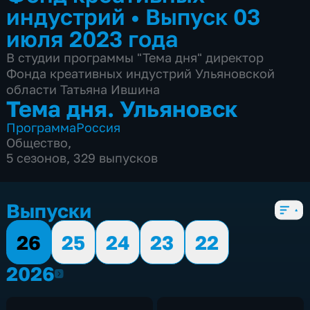
индустрий
•
Выпуск 03
июля 2023 года
В студии программы "Тема дня" директор
Фонда креативных индустрий Ульяновской
области Татьяна Ившина
Тема дня. Ульяновск
Программа
Россия
Общество
,
5 сезонов, 329 выпусков
Выпуски
26
25
24
23
22
2026
2026