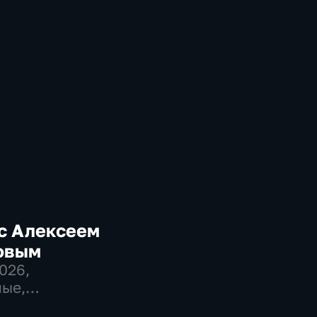
с Алексеем
овым
2026
,
ые,
венно-