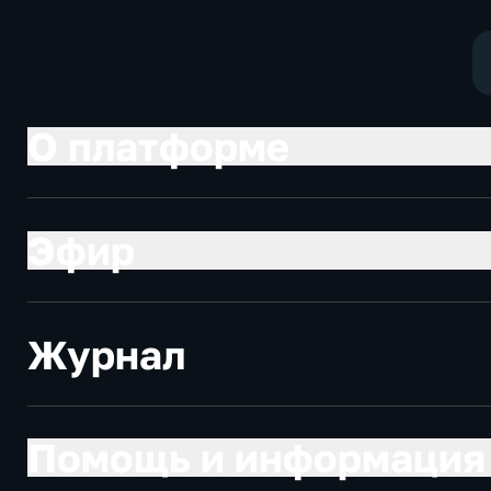
экономические,
новостные
О платформе
Эфир
Журнал
Помощь и информация