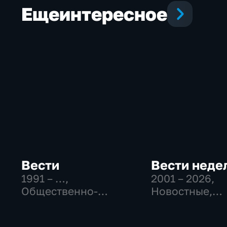
Еще
интересное
Вести
Вести неде
1991 – …
,
2001 – 2026
,
Общественно-
Новостные,
политические,
Общественно
Социально-
политические