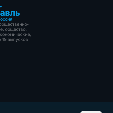
.
авль
оссия
общественно-
ие
,
общество
,
экономические
,
3349 выпусков