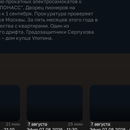
ию прокатных электросамокатов к
ГЛОНАСС". Дворец пионеров на
 к 1 сентября. Прокуратура проверяет
е Москвы. За пять месяцев этого года в
ства с квартирами. Один из
го дрифта. Градозащитники Серпухова
 – дом купца Улитина.
7 августа
7 августа
21 мин
25 мин
· 21:10
Эфир 07.08.2026 · 11:30
Эфир 07.08.2026 · 