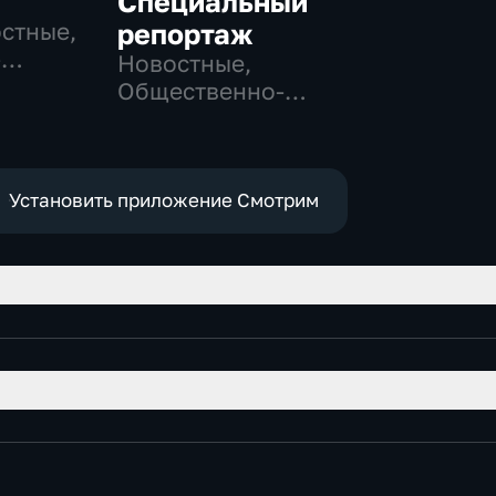
Специальный
остные,
репортаж
-
Новостные,
,
Общественно-
политические,
е
социально-
экономические
Установить приложение Смотрим