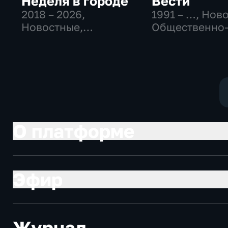
Неделя в городе
Вести
2018 – 2026
,
1991 – …
, Нов
Новостные,
Общественно
Общество,
политические
общественно-
социально-
политические
экономически
О платформе
Эфир
Журнал