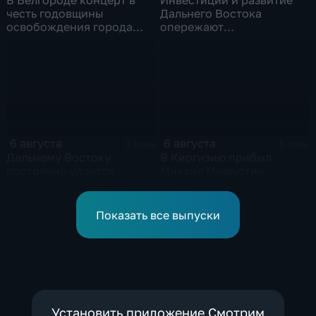
честь годовщины
Дальнего Востока
освобождения города
опережают
продолжился несмотря
среднероссийские
на блэкаут
показатели
6 августа
6 августа
3 мин
1 мин
Дальнему Востоку
В Киргизию прибыл
постоянно удается
Михаил Мишустин
превышать показатели
привлечения
инвестицийВ
Показать все выпуски
Установить приложение Смотрим