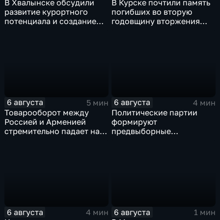
В Хвалынске обсудили
В Курске почтили память
развитие курортного
погибших во вторую
потенциала и создание
годовщину вторжения
медицинского кластера
ВСУ
6 августа
6 августа
5 мин
4 мин
Товарооборот между
Политические партии
Россией и Арменией
формируют
стремительно падает на
предвыборные
фоне курса Еревана на
программы на фоне роста
евроинтеграцию
электоральной
активности
6 августа
6 августа
4 мин
1 мин