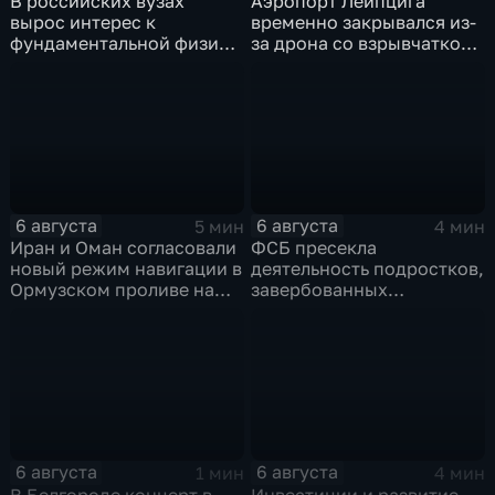
В российских вузах
Аэропорт Лейпцига
вырос интерес к
временно закрывался из-
фундаментальной физике
за дрона со взрывчаткой
и авиастроению на фоне
рядом с украинским
перехода к новой модели
грузовым самолетом
образования
6 августа
6 августа
5 мин
4 мин
Иран и Оман согласовали
ФСБ пресекла
новый режим навигации в
деятельность подростков,
Ормузском проливе на
завербованных
фоне нехватки
украинскими
боеприпасов у США
спецслужбами для
терактов в России
6 августа
6 августа
1 мин
4 мин
В Белгороде концерт в
Инвестиции и развитие