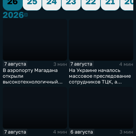
26
25
24
23
22
21
20
2026
2026
7 августа
7 августа
3 мин
4 мин
В аэропорту Магадана
На Украине началось
открыли
массовое преследование
высокотехнологичный
сотрудников ТЦК, а
грузовой терминал
военкоматы пополнят
бывшими заключенными
7 августа
6 августа
4 мин
3 мин