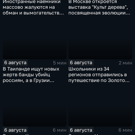
Иностранные наемники
В Москве откроется
массово жалуются на
выставка "Культ дерева",
обман и вымогательство
посвященная эволюции
со стороны
художественной
командования ВСУ
обработки древесины
6 августа
6 августа
5 мин
2 мин
В Таиланде ищут новых
Школьники из 34
жертв банды убийц
регионов отправились в
россиян, а в Грузии
путешествие по Золотому
фиксируют провокации
кольцу в рамках проекта
против туристов
"Кольцо Открытия"
6 августа
6 августа
6 мин
6 мин