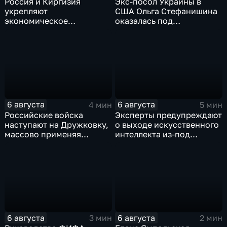
Россия и Киргизия
Экс-посол Украины в
укрепляют
США Ольга Стефанишина
экономическое
оказалась под
партнерство в рамках
следствием по делу о
Евразийского
коррупции
экономического союза
6 августа
6 августа
4 мин
5 мин
Российские войска
Эксперты предупреждают
наступают на Дружковку,
о выходе искусственного
массово применяя
интеллекта из-под
оптоволоконные дроны
контроля разработчиков
6 августа
6 августа
3 мин
2 мин