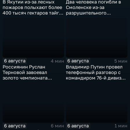
В Якутии из-за лесных
Два человека погибли в
пожаров полыхают более
Смоленске из-за
400 тысяч гектаров тайги,
разрушительного
зафиксировано 77 очагов
урагана, 15 тысяч
возгорания
жителей остались без
света
6 августа
6 августа
4 мин
5 мин
Россиянин Руслан
Владимир Путин провел
Терновой завоевал
телефонный разговор с
золото чемпионата
командиром 76-й дивизии
Европы в прыжках с 10-
ВДВ Абдулазизом
метровой вышки
Шихабидовым
6 августа
6 августа
6 мин
1 мин