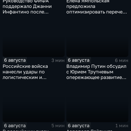
Руководство ФИФА
Елена Ямпольская
поддержало Джанни
предложила
Инфантино после
оптимизировать перечень
скандала с продажей
олимпиад для
прав на чемпионаты мира
поступления в вузы
6 августа
6 августа
3 мин
6 мин
Российские войска
Владимир Путин обсудил
нанесли удары по
с Юрием Трутневым
логистическим и
опережающее развитие
энергетическим объектам
Дальнего Востока
ВСУ
6 августа
6 августа
5 мин
1 мин