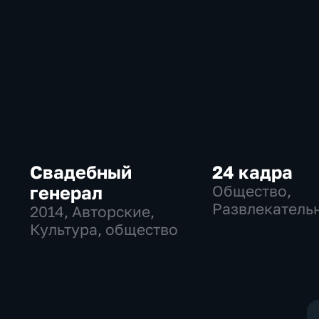
Свадебный
24 кадра
генерал
Общество,
Развлекатель
2014
, Авторские,
Культура, общество