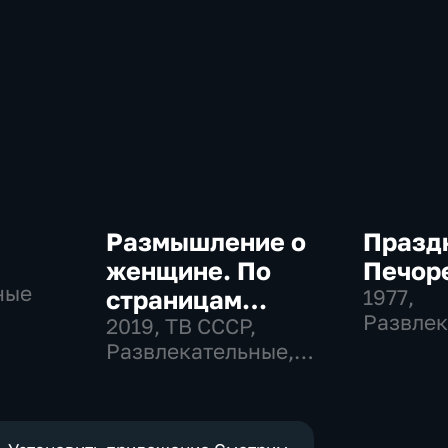
Размышление о
Празд
женщине. По
Печор
ные
страницам
1977
,
Развлек
советского
2019
, ТВ СССР,
Общест
Развлекательные,
телевидения
общество