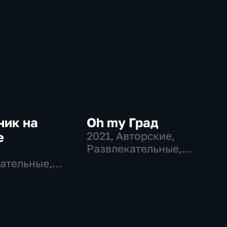
ник на
Oh my Град
е
2021
, Авторские,
Развлекательные,
общество
ательные,
во