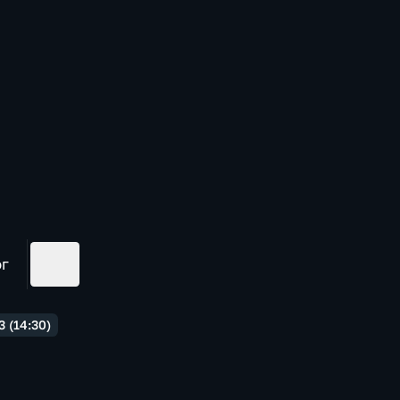
ог
 (14:30)