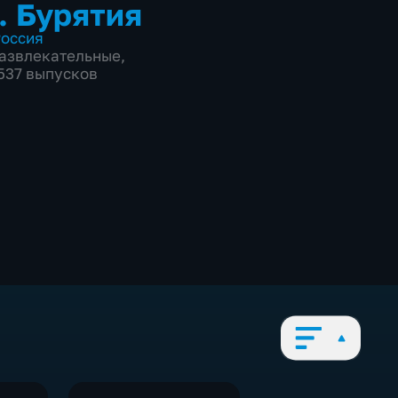
. Бурятия
оссия
азвлекательные
,
2537 выпусков