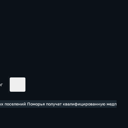
ог
ых поселений Поморья получат квалифицированную медпомощ