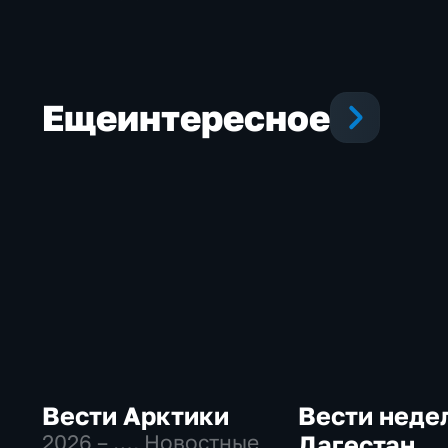
Еще
интересное
Вести Арктики
Вести неде
2026 – …
, Новостные
Дагестан