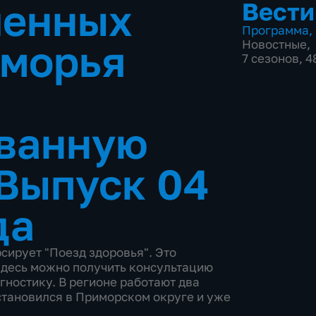
ленных
Вести
Программа
,
оморья
Новостные
,
7 сезонов, 
ванную
Выпуск 04
да
сирует "Поезд здоровья". Это
десь можно получить консультацию
гностику. В регионе работают два
становился в Приморском округе и уже