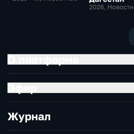
2026
, Новост
О платформе
Эфир
Журнал