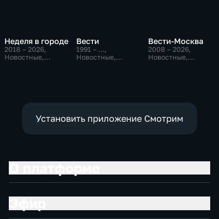
Неделя в городе
Вести
Вести-Москва
2018 – 2026
,
1991 – …
,
2008 – 2026
,
Новостные,
Новостные,
Новостные,
Общество,
Общественно-
Общественно-
общественно-
политические,
политические,
политические
социально-
социально-
экономические
экономические
Установить приложение Смотрим
О платформе
Эфир