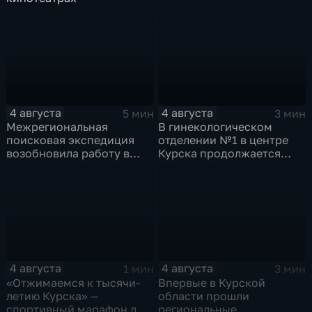
4 августа
4 августа
5 мин
3 мин
Межрегиональная
В гинекологическом
поисковая экспедиция
отделении №1 в центре
возобновила работу в
Курска продолжается
Знаменской роще Курска
реконструкция
4 августа
4 августа
1 мин
3 мин
«Отжимаемся к тысячи-
Впервые в Курской
летию Курска» —
области прошли
спортивный марафон для
региональные