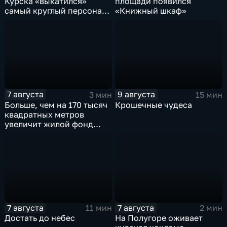
Курска «выкатился»
площади появился
самый круглый персонаж
«Книжный шкаф»
русских сказок
7 августа
9 августа
3 мин
15 мин
Больше, чем на 170 тысяч
Крошечные чудеса
квадратных метров
увеличит жилой фонд
Курска группа компаний
ИНСТЕП
7 августа
7 августа
11 мин
2 мин
Достать до небес
На Полугоре оживает