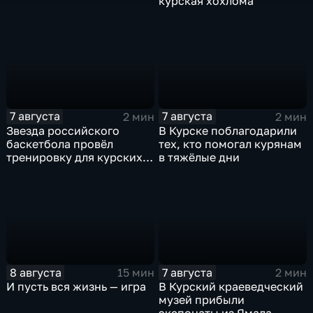
курская хохлома
7 августа
7 августа
2 мин
2 мин
Звезда российского
В Курске поблагодарили
баскетбола провёл
тех, кто помогал курянам
тренировку для курских
в тяжёлые дни
юниоров
8 августа
7 августа
15 мин
2 мин
И пусть вся жизнь — игра
В Курский краеведческий
музей прибыли