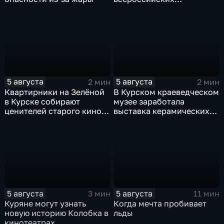
юношеских
соревнованиях по игре в
лапту
5 августа
5 августа
2 мин
2 мин
Квартирники на Зелёной
В Курском краеведческом
в Курске собирают
музее заработала
ценителей старого кино
выставка керамических
уже 8 лет
игрушек в традиционных
нарядах нашего края
5 августа
5 августа
3 мин
11 мин
Куряне могут узнать
Когда мечта пробивает
новую историю Колобка в
льды
кинотеатрах