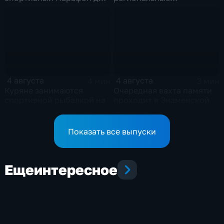
горожан
соревнования по
мотоджимхане
4 августа
4 августа
4 мин
3 мин
Куряне занимаются
Очередная вахта памяти
спортивной рыбалкой на
проходит в Знаменской
водоёмах региона
роще Курска
Показать все выпуски
Еще
интересное