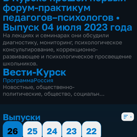
форум-практикум
педагогов–психологов
•
Выпуск 04 июля 2023 года
На лекциях и семинарах они обсудили
диагностику, мониторинг, психологическое
консультирование, коррекционно-
развивающее и психологическое просвещение
школьников.
Вести-Курск
Программа
Россия
Новостные
,
общественно-
политические
,
общество
,
социально-
экономические
,
5 сезонов, 12982 выпуска
Выпуски
26
25
24
23
22