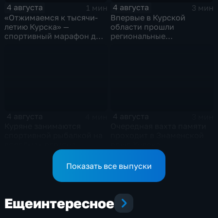
4 августа
4 августа
1 мин
3 мин
«Отжимаемся к тысячи-
Впервые в Курской
летию Курска» —
области прошли
спортивный марафон для
региональные
горожан
соревнования по
мотоджимхане
4 августа
4 августа
4 мин
3 мин
Куряне занимаются
Очередная вахта памяти
спортивной рыбалкой на
проходит в Знаменской
водоёмах региона
роще Курска
Показать все выпуски
Еще
интересное