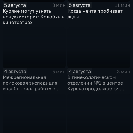
5 августа
5 августа
3 мин
11 мин
Куряне могут узнать
Когда мечта пробивает
новую историю Колобка в
льды
кинотеатрах
4 августа
4 августа
5 мин
3 мин
Межрегиональная
В гинекологическом
поисковая экспедиция
отделении №1 в центре
возобновила работу в
Курска продолжается
Знаменской роще Курска
реконструкция