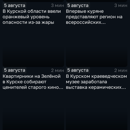
5 августа
5 августа
3 мин
3 мин
В Курской области ввели
Впервые куряне
оранжевый уровень
представляют регион на
опасности из-за жары
всероссийских
юношеских
соревнованиях по игре в
лапту
5 августа
5 августа
2 мин
2 мин
Квартирники на Зелёной
В Курском краеведческом
в Курске собирают
музее заработала
ценителей старого кино
выставка керамических
уже 8 лет
игрушек в традиционных
нарядах нашего края