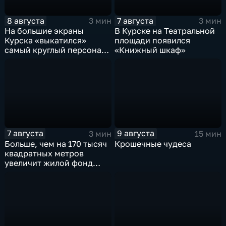
8 августа
7 августа
3 мин
3 мин
На большие экраны
В Курске на Театральной
Курска «выкатился»
площади появился
самый круглый персонаж
«Книжный шкаф»
русских сказок
7 августа
9 августа
3 мин
15 мин
Больше, чем на 170 тысяч
Крошечные чудеса
квадратных метров
увеличит жилой фонд
Курска группа компаний
ИНСТЕП