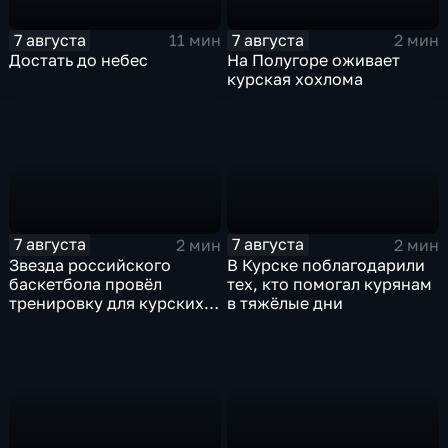
7 августа
7 августа
11 мин
2 мин
Достать до небес
На Полугоре оживает
курская хохлома
7 августа
7 августа
2 мин
2 мин
Звезда российского
В Курске поблагодарили
баскетбола провёл
тех, кто помогал курянам
тренировку для курских
в тяжёлые дни
юниоров