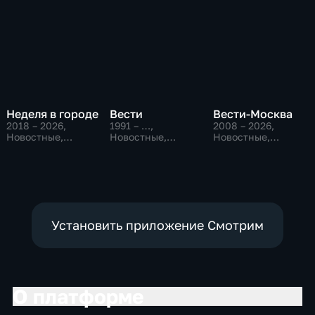
Неделя в городе
Вести
Вести-Москва
2018 – 2026
,
1991 – …
,
2008 – 2026
,
Новостные,
Новостные,
Новостные,
Общество,
Общественно-
Общественно-
общественно-
политические,
политические,
политические
социально-
социально-
экономические
экономические
Установить приложение Смотрим
О платформе