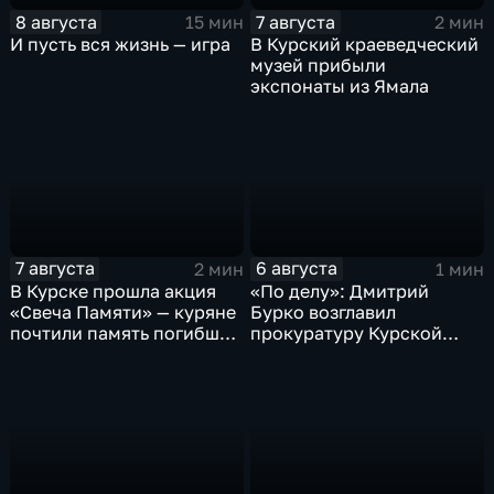
8 августа
7 августа
15 мин
2 мин
И пусть вся жизнь — игра
В Курский краеведческий
музей прибыли
экспонаты из Ямала
7 августа
6 августа
2 мин
1 мин
В Курске прошла акция
«По делу»: Дмитрий
«Свеча Памяти» — куряне
Бурко возглавил
почтили память погибших
прокуратуру Курской
в результате вторжения
области
ВСУ