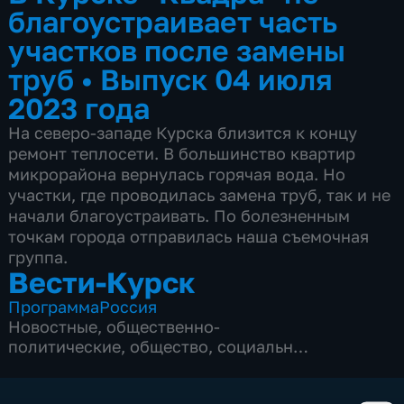
благоустраивает часть
участков после замены
труб
•
Выпуск 04 июля
2023 года
На северо-западе Курска близится к концу
ремонт теплосети. В большинство квартир
микрорайона вернулась горячая вода. Но
участки, где проводилась замена труб, так и не
начали благоустраивать. По болезненным
точкам города отправилась наша съемочная
группа.
Вести-Курск
Программа
Россия
Новостные
,
общественно-
политические
,
общество
,
социально-
экономические
,
5 сезонов, 12982 выпуска