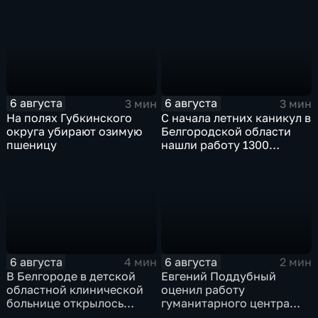
6 августа
6 августа
3 мин
3 мин
На полях Губкинского
С начала летних каникул в
округа убирают озимую
Белгородской области
пшеницу
нашли работу 1300
подростков
6 августа
6 августа
4 мин
2 мин
В Белгороде в детской
Евгений Поддубный
областной клинической
оценил работу
больнице открылось
гуманитарного центра
новое модульное
в Грайворонском округе