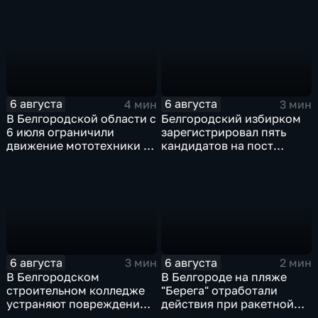
пространств
6 августа
6 августа
4 мин
3 мин
В Белгородской области с
Белгородский избирком
6 июля ограничили
зарегистрировал пять
движение мототехники в
кандидатов на пост
ночное время
губернатора
6 августа
6 августа
3 мин
2 мин
В Белгородском
В Белгороде на пляже
строительном колледже
"Берега" отработали
устраняют повреждения
действия при ракетной
после атаки ВСУ
опасности