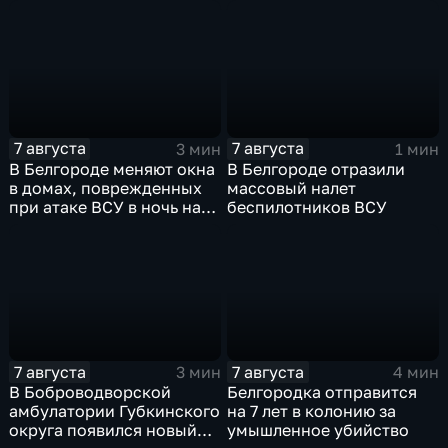
защитные комплекты
ветеранов СВО и их семей
7 августа
7 августа
3 мин
1 мин
В Белгороде меняют окна
В Белгороде отразили
в домах, поврежденных
массовый налет
при атаке ВСУ в ночь на
беспилотников ВСУ
27 июля
7 августа
7 августа
3 мин
4 мин
В Боброводворской
Белгородка отправится
амбулатории Губкинского
на 7 лет в колонию за
округа появился новый
умышленное убийство