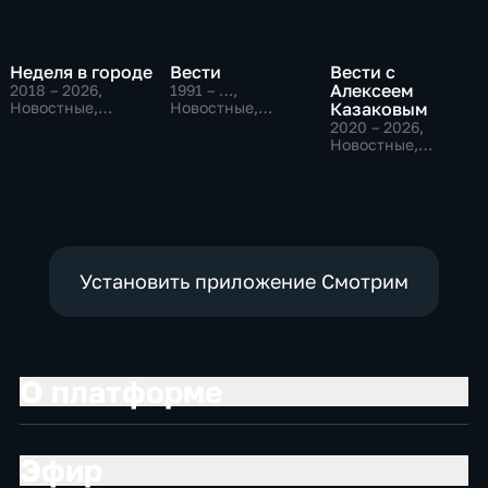
Неделя в городе
Вести
Вести с
Алексеем
2018 – 2026
,
1991 – …
,
Новостные,
Новостные,
Казаковым
Общество,
Общественно-
2020 – 2026
,
общественно-
политические,
Новостные,
политические
социально-
Общественно-
экономические
политические
Установить приложение Смотрим
О платформе
Эфир