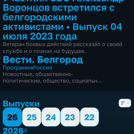
Воронцов встретился с
белгородскими
активистами
•
Выпуск 04
июля 2023 года
Ветеран боевых действий рассказал о своей
службе и о планах на будущее.
Вести. Белгород
Программа
Россия
Новостные
,
общественно-
политические
,
общество
,
социально-
экономические
,
5 сезонов, 9990 выпусков
Выпуски
26
25
24
23
22
2026
2026