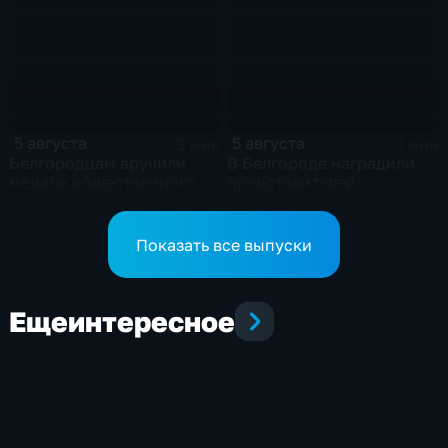
5 августа
5 августа
3 мин
3 мин
Белгородцам вручили
В Белгороде наградили
медали общественного
представителей
признания "Отец солдата"
различных профессий
Показать все выпуски
Еще
интересное