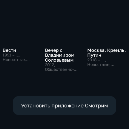
Вести
Вечер с
Москва. Кремль.
Владимиром
Путин
1991 – …
,
Новостные,
Соловьевым
2018 – …
,
Общественно-
Новостные,
2012
,
политические,
Общественно-
Общественно-
социально-
политические
политические
экономические
Установить приложение Смотрим