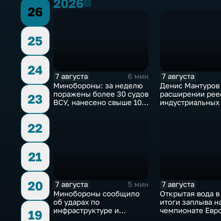
2026
2026
26
25
24
7 августа
7 августа
6 мин
Минобороны: за неделю
Денис Мантуров 
поражены более 30 судов
расширении рее
23
ВСУ, нанесено свыше 10
индустриальных 
ударов по ключевым
Ярославской об
объектам
22
21
20
7 августа
7 августа
5 мин
Минобороны сообщило
Открытая вода в
об ударах по
итоги заплыва н
инфраструктуре и
чемпионате Евр
19
военной технике ВСУ