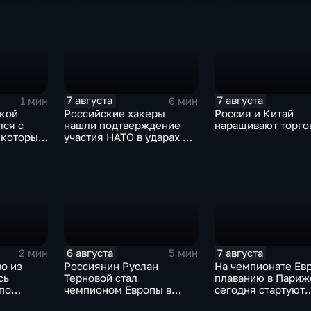
области
России
7 августа
7 августа
1 мин
6 мин
ской
Российские хакеры
Россия и Китай
лся с
нашли подтверждение
наращивают торго
 которые
участия НАТО в ударах по
адавшим
России
СУ
ничья
6 августа
7 августа
2 мин
5 мин
о из
Россиянин Руслан
На чемпионате Ев
сь
Терновой стал
плаванию в Париж
по
чемпионом Европы в
сегодня стартуют
аванию
прыжках в воду с 10-ти
соревнования по х