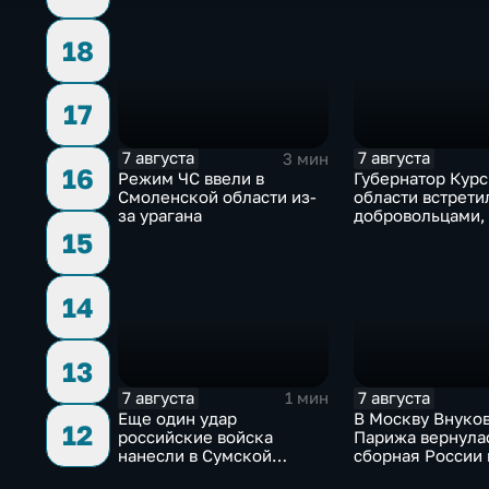
18
17
7 августа
7 августа
3 мин
16
Режим ЧС ввели в
Губернатор Кур
Смоленской области из-
области встрети
за урагана
добровольцами,
помогали постр
15
от вторжения В
жителям пригра
14
13
7 августа
7 августа
1 мин
Еще один удар
В Москву Внуков
12
российские войска
Парижа вернула
нанесли в Сумской
сборная России 
области
синхронному пл