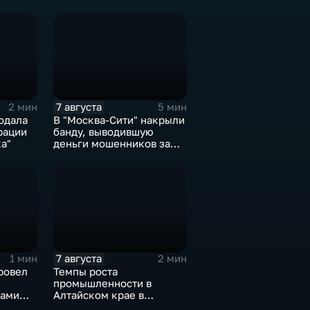
7 августа
2 мин
5 мин
одала
В "Москва‑Сити" накрыли
рации
банду, выводившую
а"
деньги мошенников за
рубеж
7 августа
1 мин
2 мин
ровел
Темпы роста
промышленности в
нами
Алтайском крае в
сти
нынешнем году уже выше