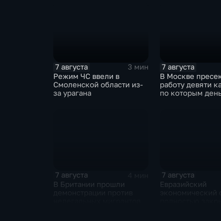
7 августа
7 августа
3 мин
Режим ЧС ввели в
В Москве пресе
Смоленской области из-
работу девяти к
за урагана
по которым ден
выводились за 
через криптова
7 августа
7 августа
4 мин
В Британии прошли
Евразийский
демонстрации против
экономический 
нелегальных мигрантов
полностью закр
свои потребност