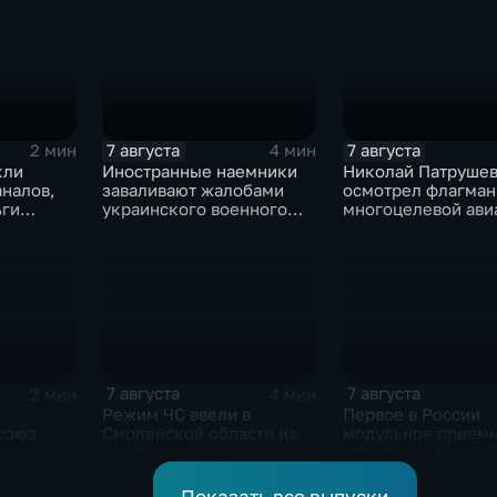
метровой вышки
дайвингу
7 августа
7 августа
2 мин
4 мин
кли
Иностранные наемники
Николай Патруше
аналов,
заваливают жалобами
осмотрел флагман
ьги
украинского военного
многоцелевой ави
рубеж
омбудсмена
"Атлантико" в Рио-
люту
Жанейро
7 августа
7 августа
2 мин
4 мин
Режим ЧС ввели в
Первое в России
союз
Смоленской области из-
модульное прием
ывает
за урагана
отделение детско
и
больницы открыли
Белгороде