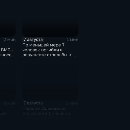
7 августа
2 мин
1 мин
в
По меньшей мере 7
 ВМС -
человек погибли в
аносец
результате стрельбы в
де-
одной из школ Таиланда
7 августа
3 мин
3 мин
Поселок Алексеево-
ное
Дружкова в Донецкой
й
Народной Республике
 в
под полным огневым
контролем российских