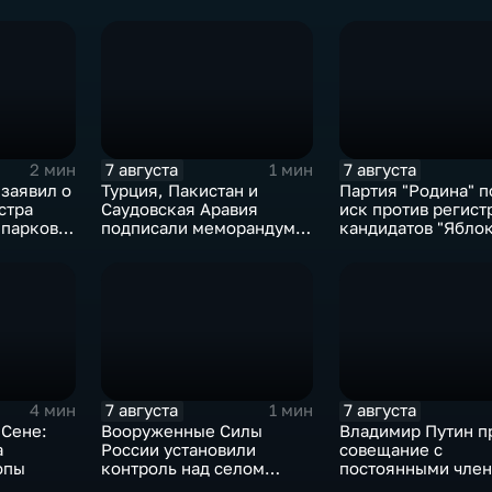
7 августа
7 августа
2 мин
1 мин
заявил о
Турция, Пакистан и
Партия "Родина" п
стра
Саудовская Аравия
иск против регист
парков в
подписали меморандум о
кандидатов "Яблок
ласти
коллективной обороне
7 августа
7 августа
4 мин
1 мин
 Сене:
Вооруженные Силы
Владимир Путин п
а
России установили
совещание с
опы
контроль над селом
постоянными чле
Анискино в Харьковской
Совета безопасно