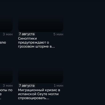
среднего
7 августа
3 мин
5 мин
Синоптики
влю
предупреждают о
грозовом шторме в
Центральной России
7 августа
3 мин
1 мин
ропы по
Миграционный кризис в
е
испанской Сеуте могли
спровоцировать
ай-
спецслужбы Израиля