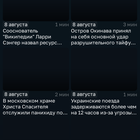
8 августа
8 августа
1 мин
3 мин
Сооснователь
Остров Окинава принял
"Википедии" Ларри
на себя основной удар
Сэнгер назвал ресурс
разрушительного тайфуна
инструментом
"Дельфин"
пропаганды
8 августа
8 августа
2 мин
1 мин
В московском храме
Украинские поезда
Христа Спасителя
задерживаются более чем
отслужили панихиду по
на 12 часов из-за угрозы
погибшим жителям
обстрелов
Южной Осетии