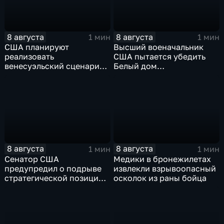
8 августа
8 августа
1 мин
1 мин
США планируют
Высший военачальник
реализовать
США пытается убедить
венесуэльский сценарий
Белый дом
для смены власти на Кубе
незамедлительно
завершить конфликт с
Ираном
8 августа
8 августа
1 мин
1 мин
Сенатор США
Медики в бронежилетах
предупредил о подрыве
извлекли взрывоопасный
стратегической позиции
осколок из раны бойца
из-за новых пошлин
против России