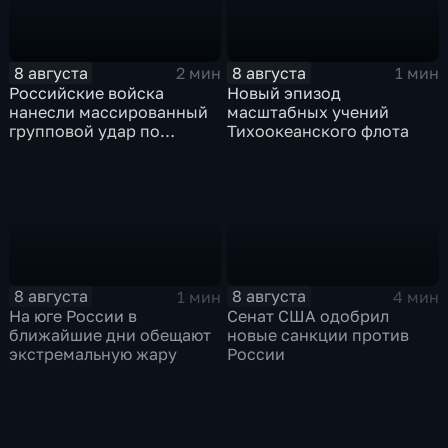
8 августа
8 августа
2 мин
1 мин
Российские войска
Новый эпизод
нанесли массированный
масштабных учений
групповой удар по
Тихоокеанского флота
стратегическим объектам
в глубоком тылу ВСУ
8 августа
8 августа
1 мин
4 мин
На юге России в
Сенат США одобрил
ближайшие дни обещают
новые санкции против
экстремальную жару
России