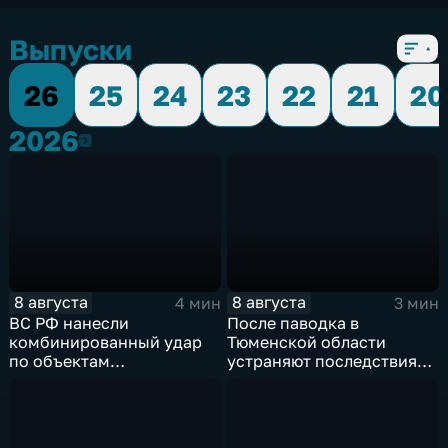
Выпуски
26
25
24
23
22
21
20
2026
2026
8 августа
8 августа
4 мин
3 мин
ВС РФ нанесли
После паводка в
комбинированный удар
Тюменской области
по объектам
устраняют последствия
логистической,
для водоснабжения
топливной и
энергетической
инфраструктуры в Киеве