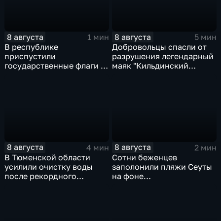
8 августа
8 августа
1 мин
5 мин
В республике
Добровольцы спасли от
приспустили
разрушения легендарный
государственные флаги и
маяк "Кильдинский
зажгли свечи в память о
Северный"
жертвах обстрела
Цхинвала
8 августа
8 августа
4 мин
2 мин
В Тюменской области
Сотни беженцев
усилили очистку воды
заполонили пляжи Сеуты
после рекордного
на фоне
летнего паводка
катастрофического
миграционного кризиса