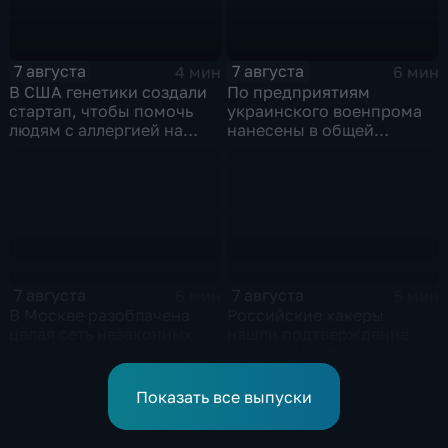
7 августа
7 августа
4 мин
6 мин
В США генетики создали
По предприятиям
стартап, чтобы помочь
украинского военпрома
людям с аллергией на
нанесены в общей
собак
сложности более 10-ти
массированных и
групповых ударов
7 августа
7 августа
6 мин
5 мин
В Москве разоблачена
Российские хакеры
целая сеть незаконных
нашли подтверждение
крипто-обменников
участия НАТО в ударах по
России
Показать все выпуски