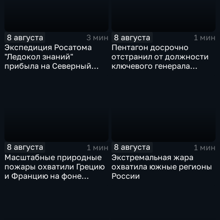
8 августа
8 августа
3 мин
1 мин
Экспедиция Росатома
Пентагон досрочно
"Ледокол знаний"
отстранил от должности
прибыла на Северный
ключевого генерала
полюс
Чарльза Костанцу
8 августа
8 августа
1 мин
1 мин
Масштабные природные
Экстремальная жара
пожары охватили Грецию
охватила южные регионы
и Францию на фоне
России
европейской засухи