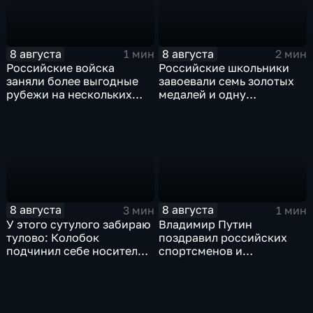
8 августа
8 августа
1 мин
2 мин
Российские войска
Российские школьники
заняли более выгодные
завоевали семь золотых
рубежи на нескольких
медалей и одну
направлениях в зоне СВО
бронзовую на турнире по
ИИ
8 августа
8 августа
3 мин
1 мин
У этого сутулого забираю
Владимир Путин
тулово: Колобок
поздравил российских
подчинил себе носителя в
спортсменов и
новом сказочном
физкультурников с
блокбастере
профессиональным
праздником