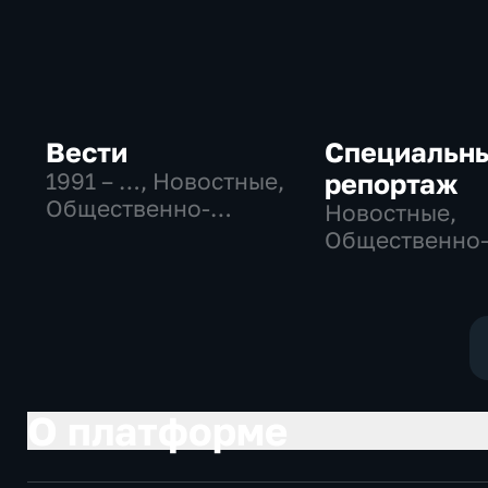
Вести
Специальн
1991 – …
, Новостные,
репортаж
Общественно-
Новостные,
политические,
Общественно
социально-
политические
экономические
социально-
экономически
О платформе