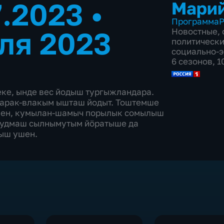
7.2023
•
Марий
Программа
Р
ля 2023
Новостные
,
политическ
социально-
6 сезонов, 
еке, ынде вес йодыш тургыжландара.
чарак-влакым ышташ йодыт. Тоштемше
лен, кумылан-шамыч порылык сомылыш
лудмаш сылнымутым йӧратыше да
ыш ушен.