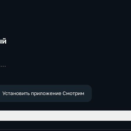
ый
-
,
е
Установить приложение Смотрим