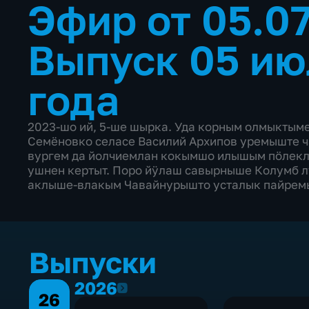
Эфир от 05.0
Выпуск 05 ию
года
2023-шo ий, 5-ше шырка. Уда корным олмыктым
Семёновко селасе Василий Архипов уремыште 
вургем да йолчиемлан кокымшо илышым пӧлек
ушнен кертыт. Поро йӱлаш савырныше Колумб 
аклыше-влакым Чавайнурышто усталык пайрем
Выпуски
2026
2026
26