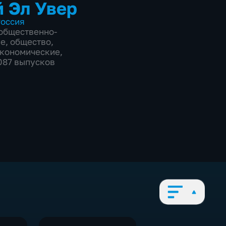
 Эл Увер
оссия
общественно-
ие
,
общество
,
экономические
,
1087 выпусков