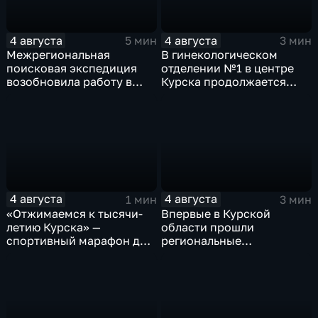
4 августа
4 августа
5 мин
3 мин
Межрегиональная
В гинекологическом
поисковая экспедиция
отделении №1 в центре
возобновила работу в
Курска продолжается
Знаменской роще Курска
реконструкция
4 августа
4 августа
1 мин
3 мин
«Отжимаемся к тысячи-
Впервые в Курской
летию Курска» —
области прошли
спортивный марафон для
региональные
горожан
соревнования по
мотоджимхане