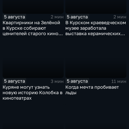
5 августа
5 августа
2 мин
2 мин
Квартирники на Зелёной
В Курском краеведческом
в Курске собирают
музее заработала
ценителей старого кино
выставка керамических
уже 8 лет
игрушек в традиционных
нарядах нашего края
5 августа
5 августа
3 мин
11 мин
Куряне могут узнать
Когда мечта пробивает
новую историю Колобка в
льды
кинотеатрах