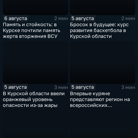
6 августа
5 августа
2 мин
2 мин
Память и стойкость: в
Бросок в будущее: курс
Курске почтили память
развития баскетбола в
жертв вторжения ВСУ
Курской области
5 августа
5 августа
3 мин
3 мин
В Курской области ввели
Впервые куряне
оранжевый уровень
представляют регион на
опасности из-за жары
всероссийских
юношеских
соревнованиях по игре в
лапту