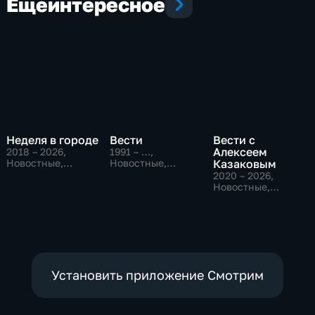
Еще
интересное
Неделя в городе
Вести
Вести с
Алексеем
2018 – 2026
,
1991 – …
,
Новостные,
Новостные,
Казаковым
Общество,
Общественно-
2020 – 2026
,
общественно-
политические,
Новостные,
политические
социально-
Общественно-
экономические
политические
Установить приложение Смотрим