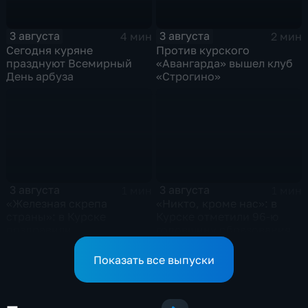
3 августа
3 августа
4 мин
2 мин
Сегодня куряне
Против курского
празднуют Всемирный
«Авангарда» вышел клуб
День арбуза
«Строгино»
3 августа
3 августа
1 мин
1 мин
«Железная скрепа
«Никто, кроме нас»: в
страны»: в Курске
Курске отметили 96-ю
поздравили
годовщину образования
железнодорожников
ВДВ
региона
Показать все выпуски