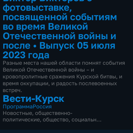
фотовыставке,
посвященной событиям
во время Великой
Отечественной войны и
после
•
Выпуск 05 июля
2023 года
Разные места нашей области помнят события
Великой Отечественной войны – и
кровопролитные сражения Курской битвы, и
время оккупации, и радость послевоенных
встреч.
Вести-Курск
Программа
Россия
Новостные
,
общественно-
политические
,
общество
,
социально-
экономические
,
5 сезонов, 12968 выпусков