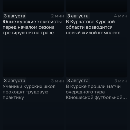
3 августа
3 августа
2 мин
4 мин
Юные курские хоккеисты
В Курчатове Курской
перед началом сезона
области возводится
тренируются на траве
новый жилой комплекс
3 августа
3 августа
3 мин
3 мин
Ученики курских школ
В Курске прошли матчи
проходят трудовую
очередного тура
практику
Юношеской футбольной
лиги