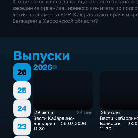
К юбилею высшего законодательного органа ре
заседание организационного комитета по подго
летия парламента КБР. Как работают врачи и с
Балкарии в Херсонской области?
Выпуски
2026
2026
26
25
24
29 июля
28 июля
24 мин
Bести Кабардино-
Bести Кабардин
Балкария — 29.07.2026 –
Балкария — 28.0
23
11.30
11.30