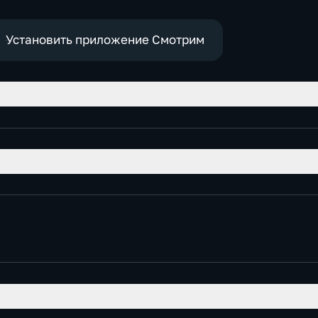
социаль
политические
эконом
Установить приложение Смотрим