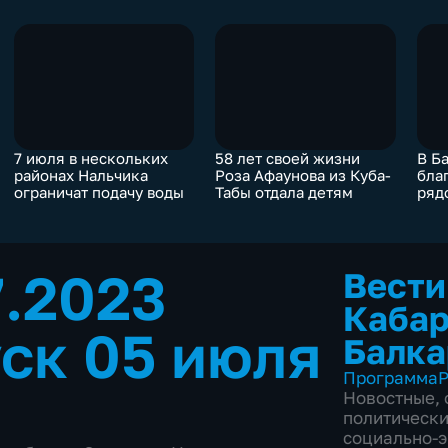
7 июля в нескольких
58 лет своей жизни
В Б
районах Нальчика
Роза Афаунова из Куба-
бла
ограничат подачу воды
Табы отдала детям
ряд
7.2023
Вести
Кабар
ск 05 июля
Балка
Программа
Р
Новостные
,
политическ
социально-