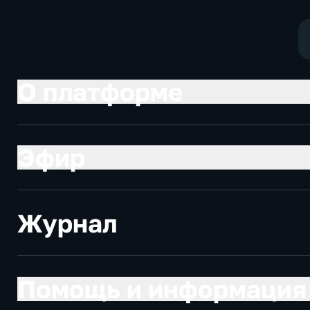
экономические
О платформе
Эфир
Журнал
Помощь и информация