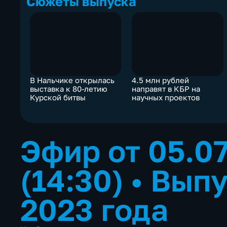
Сюжеты выпуска
В Нальчике открылась
4.5 млн рублей
выставка к 80-летию
направят в КБР на
Курской битвы
научных проектов
Эфир от 05.0
(14:30)
•
Выпу
2023 года