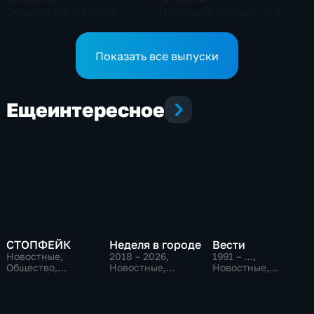
Эфир от 06.03.2026
Итоговый выпуск от 5
(09:30)
марта (21:10)
Показать все выпуски
Еще
интересное
СТОПФЕЙК
Неделя в городе
Вести
Новостные,
2018 – 2026
,
1991 – …
,
Общество,
Новостные,
Новостные,
общественно-
Общество,
Общественно-
политические
общественно-
политические,
политические
социально-
экономические