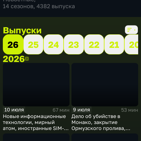
14 сезонов, 4382 выпуска
Выпуски
26
25
24
23
22
21
20
2026
2026
10 июля
9 июля
67 мин
53 мин
Новые информационные
Дело об убийстве в
технологии, мирный
Монако, закрытие
атом, иностранные SIM-
Ормузского пролива,
карты и обход
рост продаж книг в
блокировок
России