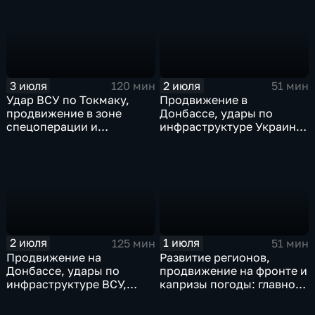
скандал на чемпионате
мира
3 июля
2 июля
120 мин
51 мин
Удар ВСУ по Токмаку,
Продвижение в
продвижение в зоне
Донбассе, удары по
спецоперации и
инфраструктуре Украины,
прощание с Али Хаменеи
юбилей Калининградской
в Иране
области, переговоры в
Армении, рекорд Бельгии
на ЧМ и ливни в Москве.
2 июля
1 июля
125 мин
51 мин
Продвижение на
Развитие регионов,
Донбассе, удары по
продвижение на фронте и
инфраструктуре ВСУ,
капризы погоды: главное
юбилей Калининградской
к этому часу
области, визит фон дер