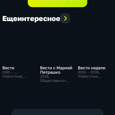
Еще
интересное
Вести
Вести с Марией
Вести недели
Петрашко
1991 – …
,
2001 – 2026
,
Новостные,
Новостные,
2025
,
Общественно-
Общественно-
Общественно-
политические,
политические
политические,
социально-
Новостные
экономические