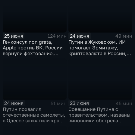
25 июня
24 июня
124 мин
49 мин
Генконсул non grata,
Путин в Жуковском, ИИ
Apple против ВК, России
помогает Эрмитажу,
вернули фехтование,
криптовалюта в России,
Дитер Болен влип
ПМЮФ открылся в СПб
24 июня
23 июня
51 мин
45 мин
Путин похвалил
Совещание Путина с
отечественные самолеты,
правительством, названы
в Одессе захватили храм,
виновники обстрела
Гданьск без Зеленского
детей, похороны юного
героя в Ингушетии