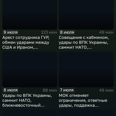
9 июля
8 июля
123 мин
49 мин
Арест сотрудника ГУР,
Совещание с кабмином,
обмен ударами между
удары по ВПК Украины,
США и Ираном,
саммит НАТО,
результаты
ближневосточный
международного
конфликт, слияние
сотрудничества,
циклонов
суперциклон и эффект
Фудзивары
8 июля
7 июля
88 мин
49 мин
Удары по ВПК Украины,
МОК отменяет
саммит НАТО,
ограничения, ответные
ближневосточный
удары, поддежка
конфликт,новые драмы
экспорта, теракт в
чемпионата мира,
Монако