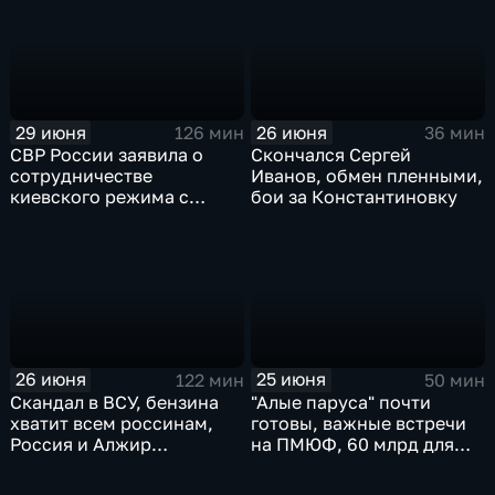
Монако
пленных, шторм в Париже
и плей-офф ЧМ
29 июня
26 июня
126 мин
36 мин
СВР России заявила о
Скончался Сергей
сотрудничестве
Иванов, обмен пленными,
киевского режима с
бои за Константиновку
мексиканскими
наркокартелями.
26 июня
25 июня
122 мин
50 мин
Скандал в ВСУ, бензина
"Алые паруса" почти
хватит всем россинам,
готовы, важные встречи
Россия и Алжир
на ПМЮФ, 60 млрд для
наращивают торговый
аграриев
оборот