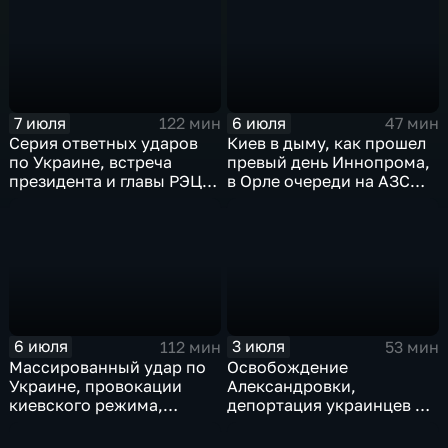
слияние циклонов
7 июля
6 июля
122 мин
47 мин
Серия ответных ударов
Киев в дыму, как прошел
по Украине, встреча
превый день Иннопрома,
президента и главы РЭЦ,
в Орле очереди на АЗС
саммит альянса в Анкаре,
стали меньше, биохакер
теракт в Монако
Брайан Джонсон
рассказал о редкой
болезни
6 июля
3 июля
112 мин
53 мин
Массированный удар по
Освобождение
Украине, провокации
Александровки,
киевского режима,
депортация украинцев из
развитие регионов
Германии и масштабные
тульские перспективы,
проекты ВТБ на Чукотке