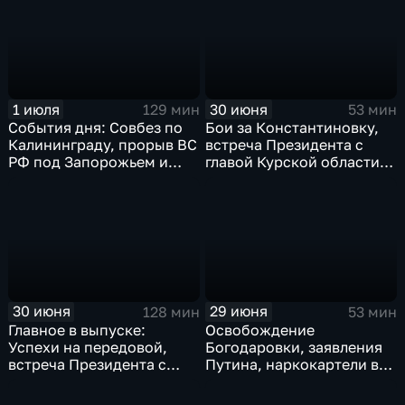
Ляйен в Армению, рекорд
Бельгии на ЧМ и скорые
ливни в Москве.
1 июля
30 июня
129 мин
53 мин
События дня: Совбез по
Бои за Константиновку,
Калининграду, прорыв ВС
встреча Президента с
РФ под Запорожьем и
главой Курской области и
исторический рекорд
ликвидация олигарха в
Мбаппе
Монако
30 июня
29 июня
128 мин
53 мин
Главное в выпуске:
Освобождение
Успехи на передовой,
Богодаровки, заявления
встреча Президента с
Путина, наркокартели в
главой Курской области и
Киеве, ядерный вопрос
исторический теракт в
Финляндии, возвращение