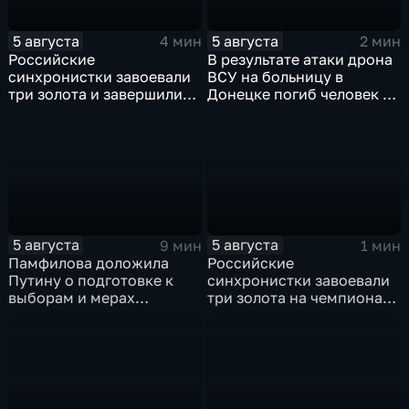
5 августа
5 августа
4 мин
2 мин
Российские
В результате атаки дрона
синхронистки завоевали
ВСУ на больницу в
три золота и завершили
Донецке погиб человек и
чемпионат Европы в
разрушено
Париже с двенадцатью
ревматологическое
медалями
отделение
5 августа
5 августа
9 мин
1 мин
Памфилова доложила
Российские
Путину о подготовке к
синхронистки завоевали
выборам и мерах
три золота на чемпионате
безопасности в условиях
Европы в Париже
угроз