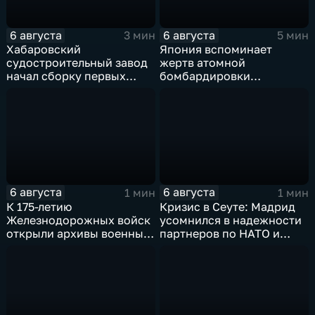
6 августа
6 августа
3 мин
5 мин
Хабаровский
Япония вспоминает
судостроительный завод
жертв атомной
начал сборку первых
бомбардировки
дебаркадеров
Хиросимы
6 августа
6 августа
1 мин
1 мин
К 175-летию
Кризис в Сеуте: Мадрид
Железнодорожных войск
усомнился в надежности
открыли архивы военных
партнеров по НАТО и
лет
США