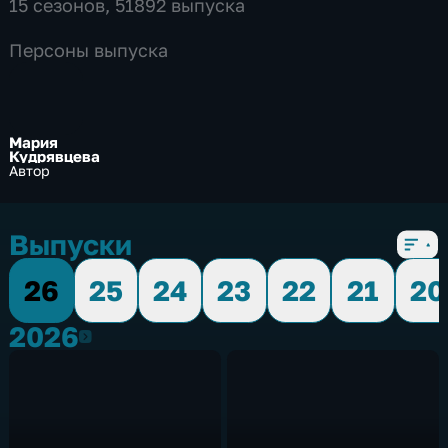
15 сезонов, 51892 выпуска
Персоны выпуска
Мария
Кудрявцева
Автор
Выпуски
26
25
24
23
22
21
20
2026
2026