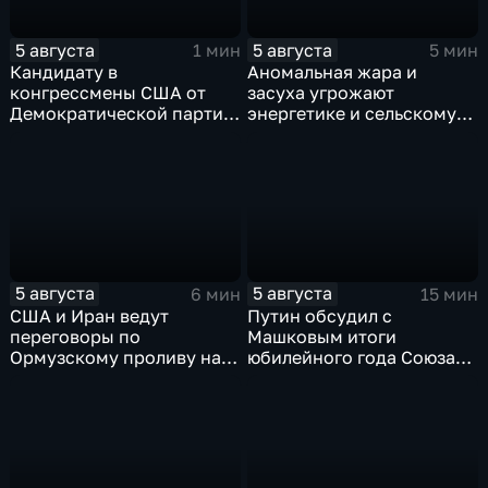
5 августа
5 августа
1 мин
5 мин
Кандидату в
Аномальная жара и
конгрессмены США от
засуха угрожают
Демократической партии
энергетике и сельскому
грозит тюрьма за драку с
хозяйству европейских
ножом на Гавайях
стран
5 августа
5 августа
6 мин
15 мин
США и Иран ведут
Путин обсудил с
переговоры по
Машковым итоги
Ормузскому проливу на
юбилейного года Союза
фоне истощения
театральных деятелей
американских военных
России
запасов