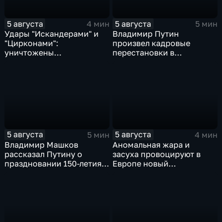
5 августа
5 августа
4 мин
5 мин
Удары "Искандерами" и
Владимир Путин
"Цирконами":
произвел кадровые
уничтожены
перестановки в
логистические базы ВСУ
руководстве
под Киевом
Минобороны и СВО
5 августа
5 августа
5 мин
4 мин
Владимир Машков
Аномальная жара и
рассказал Путину о
засуха провоцируют в
праздновании 150-летия
Европе новый
Союза театральных
энергетический и
деятелей и новых
продовольственный
инициативах
кризис