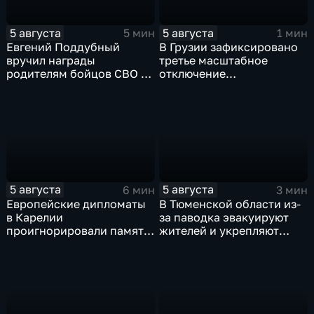
5 августа
5 августа
5 мин
1 мин
Евгений Поддубный
В Грузии зафиксировано
вручил награды
третье масштабное
родителям бойцов СВО в
отключение
день освобождения
электроэнергии за
Белгорода
последние две недели
5 августа
5 августа
6 мин
3 мин
Европейские дипломаты
В Тюменской области из-
в Карелии
за паводка эвакуируют
проигнорировали память
жителей и укрепляют
советских солдат, убитых
берега земляными валами
финскими оккупантами