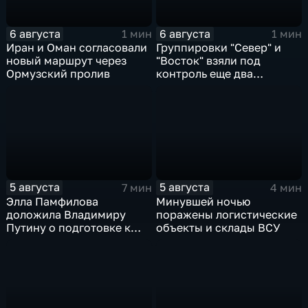
6 августа
6 августа
1 мин
1 мин
Иран и Оман согласовали
Группировки "Север" и
новый маршрут через
"Восток" взяли под
Ормузский пролив
контроль еще два
населенных пункта
5 августа
5 августа
7 мин
4 мин
Элла Памфилова
Минувшей ночью
доложила Владимиру
поражены логистические
Путину о подготовке к
объекты и склады ВСУ
выборам в Госдуму