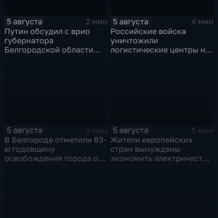
5 августа
5 августа
2 мин
4 мин
Путин обсудил с врио
Российские войска
губернатора
уничтожили
Белгородской области
логистические центры на
безопасность и развитие
Украине,
региона
использовавшиеся для
нужд ВСУ
5 августа
5 августа
3 мин
5 мин
В Белгороде отметили 83-
Жители европейских
ю годовщину
стран вынуждены
освобождения города от
экономить электричество
фашистских захватчиков
из-за рекордного
обмеления Дуная