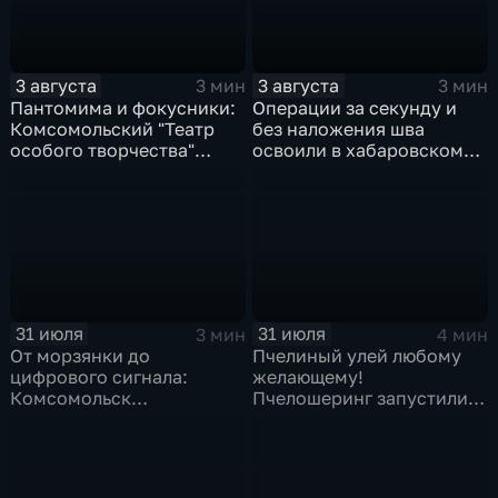
3 августа
3 августа
3 мин
3 мин
Пантомима и фокусники:
Операции за секунду и
Комсомольский "Театр
без наложения шва
особого творчества"
освоили в хабаровском
получил гран-при за "Сон
филиале МНТК
кота Лео"
"Микрохирургии глаза"
31 июля
31 июля
3 мин
4 мин
От морзянки до
Пчелиный улей любому
цифрового сигнала:
желающему!
Комсомольск
Пчелошеринг запустили в
присоединился к
Хабаровске
юбилейной
радиоэкспедиции РТРС