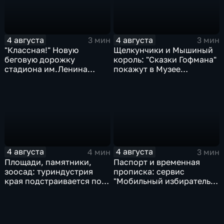
4 августа
4 августа
3 мин
3 мин
"Классная!" Новую
Щелкунчики и Мышиный
беговую дорожку
король: "Сказки Гофмана"
стадиона им.Ленина
покажут в Музее
оценили любители бега и
изобразительных
северной ходьбы
искусств Комсомольска
4 августа
4 августа
4 мин
3 мин
Площади, памятники,
Паспорт и временная
зоосад: туриндустрия
прописка: сервис
края подстраивается под
"Мобильный избиратель"
запросы гостей из
запустили в МФЦ
Гонконга
Хабаровского края