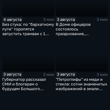
4 августа
3 августа
3 мин
3 мин
Без стука: по "бархатному
В Доме офицеров
пути" торопятся
состоялось
запустить трамваи с 1
празднование,
сентября от
приуроченное к 108-ой
Волочаевской до
годовщине со дня
Гамарника
образования ВВО
3 августа
3 августа
2 мин
3 мин
Губернатор рассказал
"Петроглифы" из меди и
СМИ и блогерам о
стекла: сотни знаменитых
будущем Большого
изображений в эмали
Уссурийского острова и
готовятся к выставке в
аэропорта Хурба
Хабаровске