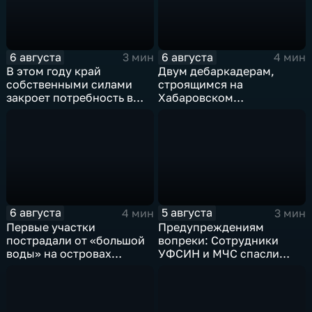
6 августа
6 августа
3 мин
4 мин
В этом году край
Двум дебаркадерам,
собственными силами
строящимся на
закроет потребность в
Хабаровском
картофеле – сразу на 82
судостроительном,
процента
присвоили имена героев-
земляков
6 августа
5 августа
4 мин
3 мин
Первые участки
Предупреждениям
пострадали от «большой
вопреки: Сотрудники
воды» на островах
УФСИН и МЧС спасли
Большой Уссурийский,
нескольких утопающих на
Дачный и Кабельный
острове Заячий