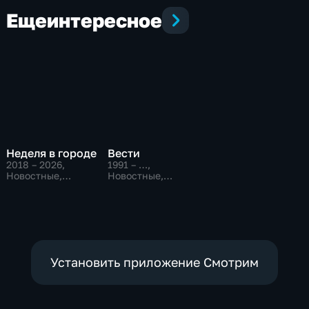
Еще
интересное
Неделя в городе
Вести
2018 – 2026
,
1991 – …
,
Новостные,
Новостные,
Общественно-
Общественно-
политические,
политические,
общество
социально-
экономические
Установить приложение Смотрим