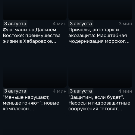
3 августа
3 августа
4 мин
3 мин
Флагманы на Дальнем
Причалы, автопарк и
Востоке: преимущества
экозащита: Масштабная
жизни в Хабаровске
модернизация морского
оценили федеральные
терминала идет в
СМИ и блогеры
Советской Гавани
3 августа
3 августа
4 мин
4 мин
"Меньше нарушают,
"Защитим, если будет".
меньше гоняют": новые
Насосы и гидрозащитные
комплексы
сооружения готовят
видеофиксации помогают
власти на случай паводка
обнаружить нарушителей
ПДД