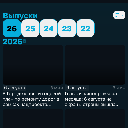
5 сезонов, 6098 выпусков
Выпуски
26
25
24
23
22
2026
2026
6 августа
6 августа
3 мин
3 мин
В Городе юности годовой
Главная кинопремьера
план по ремонту дорог в
месяца: 6 августа на
рамках нацпроекта
экраны страны вышла
выполнен на 80
комедия «Последний
процентов
богатырь. Колобок»