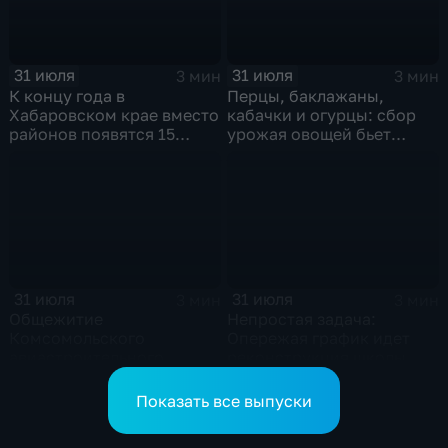
31 июля
31 июля
3 мин
3 мин
К концу года в
Перцы, баклажаны,
Хабаровском крае вместо
кабачки и огурцы: сбор
районов появятся 15
урожая овощей бьет
полноценно работающих
рекорды в Хабаровском
округов
крае
31 июля
31 июля
3 мин
3 мин
Общежитие
Непростая задача:
Комсомольского
Опережая график идет
авиастроительного
реконструкция школы
колледжа обновляют в
микрорайона "Парус" в
рамках нацпроекта
Комсомольске
Показать все выпуски
"Молодежь и дети"