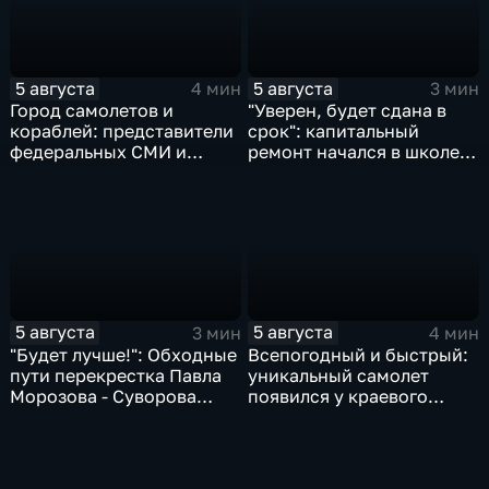
5 августа
5 августа
4 мин
3 мин
Город самолетов и
"Уверен, будет сдана в
кораблей: представители
срок": капитальный
федеральных СМИ и
ремонт начался в школе
блогеры посетили
№10
Комсомольск
5 августа
5 августа
3 мин
4 мин
"Будет лучше!": Обходные
Всепогодный и быстрый:
пути перекрестка Павла
уникальный самолет
Морозова - Суворова
появился у краевого
ищут автомобили и
центра медицины
автобусы
катастроф