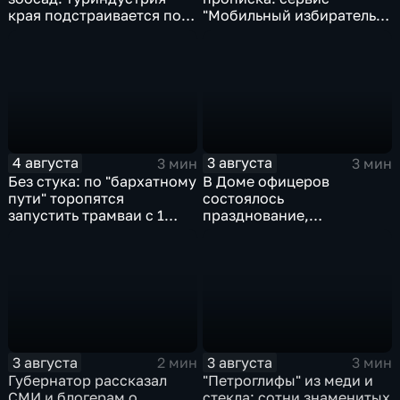
края подстраивается под
"Мобильный избиратель"
запросы гостей из
запустили в МФЦ
Гонконга
Хабаровского края
4 августа
3 августа
3 мин
3 мин
Без стука: по "бархатному
В Доме офицеров
пути" торопятся
состоялось
запустить трамваи с 1
празднование,
сентября от
приуроченное к 108-ой
Волочаевской до
годовщине со дня
Гамарника
образования ВВО
3 августа
3 августа
2 мин
3 мин
Губернатор рассказал
"Петроглифы" из меди и
СМИ и блогерам о
стекла: сотни знаменитых