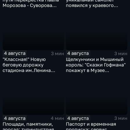
Морозова - Суворова
появился у краевого
ищут автомобили и
центра медицины
автобусы
катастроф
4 августа
4 августа
3 мин
3 мин
"Классная!" Новую
Щелкунчики и Мышиный
беговую дорожку
король: "Сказки Гофмана"
стадиона им.Ленина
покажут в Музее
оценили любители бега и
изобразительных
северной ходьбы
искусств Комсомольска
4 августа
4 августа
4 мин
3 мин
Площади, памятники,
Паспорт и временная
зоосад: туриндустрия
прописка: сервис