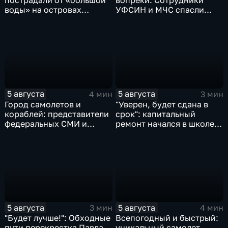
пострадали от «большой
вопреки: Сотрудники
воды» на островах
УФСИН и МЧС спасли
Большой Уссурийский,
нескольких утопающих на
Дачный и Кабельный
острове Заячий
5 августа
5 августа
4 мин
3 мин
Город самолетов и
"Уверен, будет сдана в
кораблей: представители
срок": капитальный
федеральных СМИ и
ремонт начался в школе
блогеры посетили
№10
Комсомольск
5 августа
5 августа
3 мин
4 мин
"Будет лучше!": Обходные
Всепогодный и быстрый:
пути перекрестка Павла
уникальный самолет