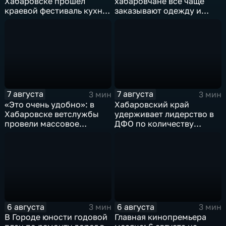
Хабаровске прошёл
хабаровчане всё чаще
краевой фестиваль кухни
заказывают одежду и
коренных народов
канцелярию для детей на
Севера
маркетплейсах
7 августа
7 августа
3 мин
3 мин
«Это очень удобно»: в
Хабаровский край
Хабаровске ветслужбы
удерживает лидерство в
провели массовое
ДФО по количеству
чипирование домашних
строящихся школ и
питомцев
детсадов
6 августа
6 августа
3 мин
3 мин
В Городе юности годовой
Главная кинопремьера