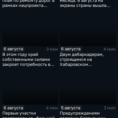
план по ремонту дорог в
месяца: 6 августа на
рамках нацпроекта
экраны страны вышла
выполнен на 80
комедия «Последний
процентов
богатырь. Колобок»
6 августа
6 августа
3 мин
4 мин
В этом году край
Двум дебаркадерам,
собственными силами
строящимся на
закроет потребность в
Хабаровском
картофеле – сразу на 82
судостроительном,
процента
присвоили имена героев-
земляков
6 августа
5 августа
4 мин
3 мин
Первые участки
Предупреждениям