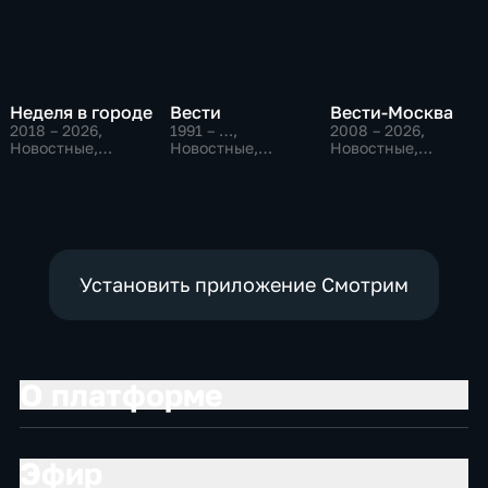
Неделя в городе
Вести
Вести-Москва
2018 – 2026
,
1991 – …
,
2008 – 2026
,
Новостные,
Новостные,
Новостные,
Общество,
Общественно-
Общественно-
общественно-
политические,
политические,
политические
социально-
социально-
экономические
экономические
Установить приложение Смотрим
О платформе
Эфир