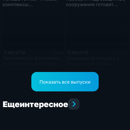
комплексы
сооружения готовят
видеофиксации помогают
власти на случай паводка
обнаружить нарушителей
ПДД
3 августа
3 августа
3 мин
3 мин
Пантомима и фокусники:
Операции за секунду и
Комсомольский "Театр
без наложения шва
особого творчества"
освоили в хабаровском
получил гран-при за "Сон
филиале МНТК
кота Лео"
"Микрохирургии глаза"
Показать все выпуски
Еще
интересное