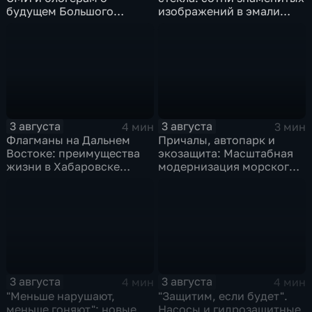
будущем Большого
изображений в эмали
Уссурийского острова и
готовятся к выставке в
аэропорта Хурба
Хабаровске
3 августа
3 августа
4 мин
3 мин
Флагманы на Дальнем
Причалы, автопарк и
Востоке: преимущества
экозащита: Масштабная
жизни в Хабаровске
модернизация морского
оценили федеральные
терминала идет в
СМИ и блогеры
Советской Гавани
3 августа
3 августа
4 мин
4 мин
"Меньше нарушают,
"Защитим, если будет".
меньше гоняют": новые
Насосы и гидрозащитные