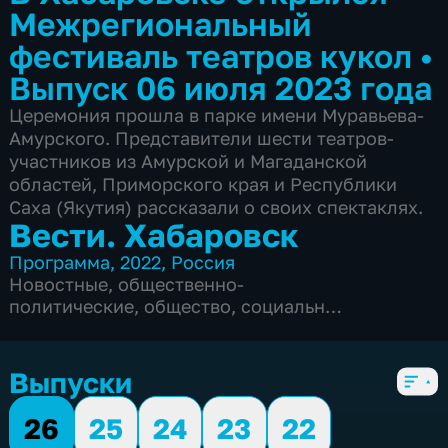
Межрегиональный
фестиваль театров кукол
•
Выпуск 06 июля 2023 года
Церемония прошла в парке имени Муравьева-
Амурского. Представители шести театров-
участников из Амурской и Магаданской
областей, Приморского края и Республики
Саха (Якутия) рассказали о своих спектаклях.
Вести. Хабаровск
Программа
,
2022
,
Россия
Новостные
,
общественно-
политические
,
общество
,
социально-
экономические
,
5 сезонов, 6104 выпуска
Выпуски
26
25
24
23
22