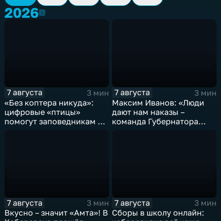
2026
2026
7 августа
7 августа
3 мин
3 мин
«Без коптера никуда»:
Максим Иванов: «Люди
цифровые «птицы»
дают нам наказы –
помогут заповедникам в
команда Губернатора
борьбе с пожарами и
развивает наши
браконьерами
пространства»
7 августа
7 августа
3 мин
3 мин
Вкусно – значит «Амта»! В
Сборы в школу онлайн: